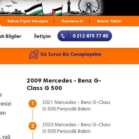
Bakım Fiyatı Hesapla
Randevu Al
Bakım Takibi
0 212 875 77 85
lı Bilgiler
İletişim
Siz Sorun Biz Cevaplayalım
2009 Mercedes - Benz G-
Class G 500
e
2021 Mercedes - Benz G-Class
renizi
1
G 500 Periyodik Bakım
ası
2020 Mercedes - Benz G-Class
2
G 500 Periyodik Bakım
, yağ