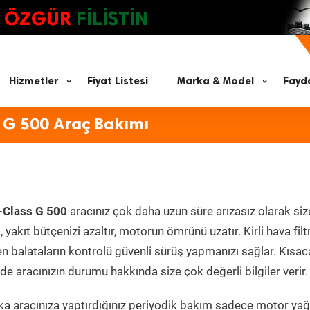
ÖZGÜR
FİLİSTİN
Hizmetler
Fiyat Listesi
Marka & Model
Fayda
 G 500 Araç Bakımı
-Class G 500
aracınız çok daha uzun süre arızasız olarak siz
yakıt bütçenizi azaltır, motorun ömrünü uzatır. Kirli hava filt
en balataların kontrolü güvenli sürüş yapmanızı sağlar. Kısac
e aracınızın durumu hakkında size çok değerli bilgiler verir.
a aracınıza yaptırdığınız periyodik bakım sadece motor yağ