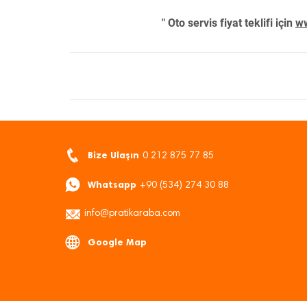
" Oto servis fiyat teklifi için
ww
Bize Ulaşın
0 212 875 77 85
Whatsapp
+90 (534) 274 30 88
info@pratikaraba.com
Google Map