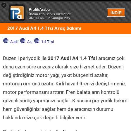
×
PratikAraba
Menü
İNDİR
Üstün Oto Servis Hizmetleri
ÜCRETSİZ - In Google Play
2017 Audi A4 1.4 Tfsi Araç Bakımı
Audi
A4
1.4 Tfsi
Düzenli periyodik ile
2017 Audi A4 1.4 Tfsi
aracınız çok
daha uzun süre arızasız olarak size hizmet eder. Düzenli
değiştirdiğiniz motor yağı, yakıt bütçenizi azaltır,
motorun ömrünü uzatır. Kirli hava filtrenizi değiştirmeniz,
motor performansını arttırır. Fren balataların kontrolü
güvenli sürüş yapmanızı sağlar. Kısacası periyodik bakım
hem güvenliğinizi sağlar hem de aracınızın durumu
hakkında size çok değerli bilgiler verir.