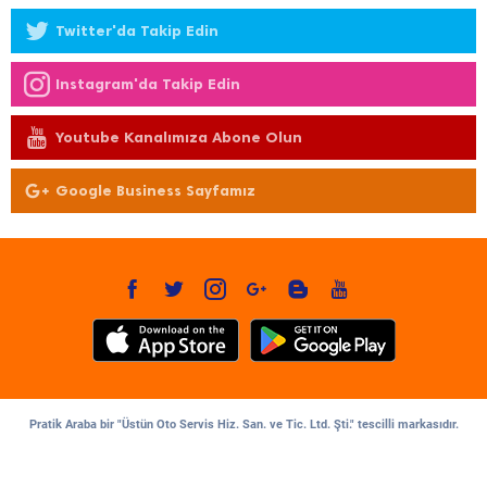
Twitter'da Takip Edin
Instagram'da Takip Edin
Youtube Kanalımıza Abone Olun
Google Business Sayfamız
Pratik Araba bir "Üstün Oto Servis Hiz. San. ve Tic. Ltd. Şti." tescilli markasıdır.