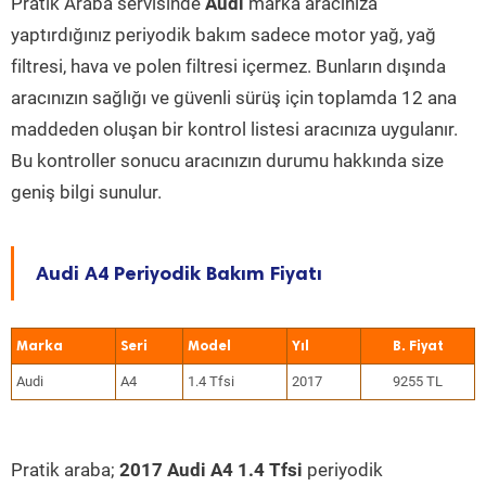
Pratik Araba servisinde
Audi
marka aracınıza
yaptırdığınız periyodik bakım sadece motor yağ, yağ
filtresi, hava ve polen filtresi içermez. Bunların dışında
aracınızın sağlığı ve güvenli sürüş için toplamda 12 ana
maddeden oluşan bir kontrol listesi aracınıza uygulanır.
Bu kontroller sonucu aracınızın durumu hakkında size
geniş bilgi sunulur.
Audi A4 Periyodik Bakım Fiyatı
Marka
Seri
Model
Yıl
Audi
A4
1.4 Tfsi
2017
9255 TL
Pratik araba;
2017 Audi A4 1.4 Tfsi
periyodik