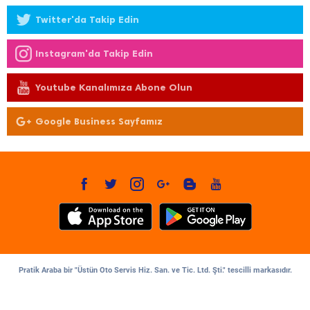
Twitter'da Takip Edin
Instagram'da Takip Edin
Youtube Kanalımıza Abone Olun
Google Business Sayfamız
Pratik Araba bir "Üstün Oto Servis Hiz. San. ve Tic. Ltd. Şti." tescilli markasıdır.