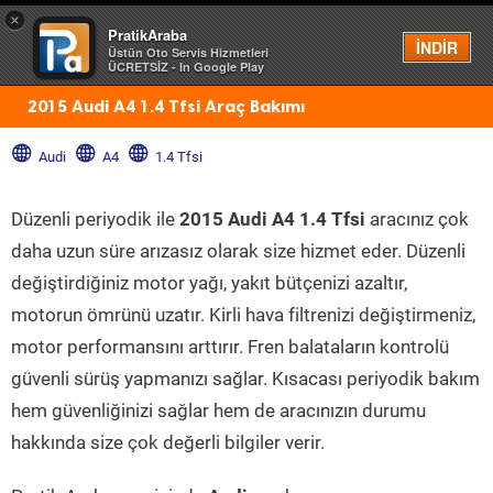
×
PratikAraba
Menü
İNDİR
Üstün Oto Servis Hizmetleri
ÜCRETSİZ - In Google Play
2015 Audi A4 1.4 Tfsi Araç Bakımı
Audi
A4
1.4 Tfsi
Düzenli periyodik ile
2015 Audi A4 1.4 Tfsi
aracınız çok
daha uzun süre arızasız olarak size hizmet eder. Düzenli
değiştirdiğiniz motor yağı, yakıt bütçenizi azaltır,
motorun ömrünü uzatır. Kirli hava filtrenizi değiştirmeniz,
motor performansını arttırır. Fren balataların kontrolü
güvenli sürüş yapmanızı sağlar. Kısacası periyodik bakım
hem güvenliğinizi sağlar hem de aracınızın durumu
hakkında size çok değerli bilgiler verir.