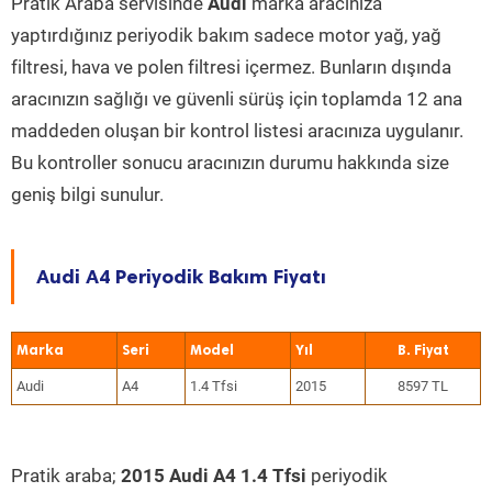
Pratik Araba servisinde
Audi
marka aracınıza
yaptırdığınız periyodik bakım sadece motor yağ, yağ
filtresi, hava ve polen filtresi içermez. Bunların dışında
aracınızın sağlığı ve güvenli sürüş için toplamda 12 ana
maddeden oluşan bir kontrol listesi aracınıza uygulanır.
Bu kontroller sonucu aracınızın durumu hakkında size
geniş bilgi sunulur.
Audi A4 Periyodik Bakım Fiyatı
Marka
Seri
Model
Yıl
Audi
A4
1.4 Tfsi
2015
8597 TL
Pratik araba;
2015 Audi A4 1.4 Tfsi
periyodik