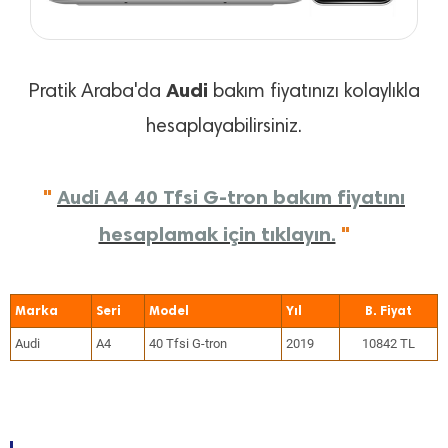
Audi
Pratik Araba'da
bakım fiyatınızı kolaylıkla
hesaplayabilirsiniz.
"
Audi A4 40 Tfsi G-tron bakım fiyatını
hesaplamak için tıklayın.
"
Marka
Seri
Model
Yıl
Audi
A4
40 Tfsi G-tron
2019
10842 TL