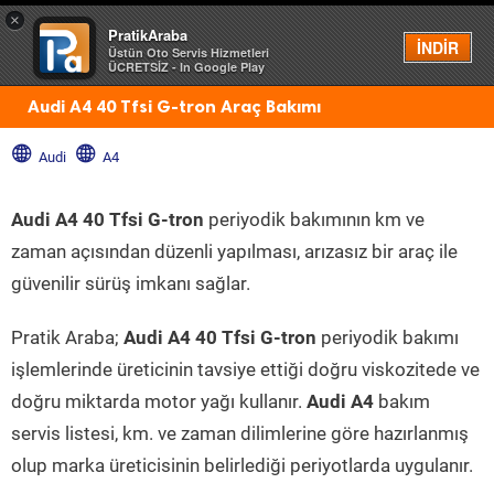
×
PratikAraba
Menü
İNDİR
Üstün Oto Servis Hizmetleri
ÜCRETSİZ - In Google Play
Audi A4 40 Tfsi G-tron Araç Bakımı
Audi
A4
Audi A4 40 Tfsi G-tron
periyodik bakımının km ve
zaman açısından düzenli yapılması, arızasız bir araç ile
güvenilir sürüş imkanı sağlar.
Pratik Araba;
Audi A4 40 Tfsi G-tron
periyodik bakımı
işlemlerinde üreticinin tavsiye ettiği doğru viskozitede ve
doğru miktarda motor yağı kullanır.
Audi A4
bakım
servis listesi, km. ve zaman dilimlerine göre hazırlanmış
olup marka üreticisinin belirlediği periyotlarda uygulanır.