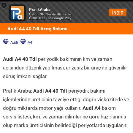
×
PratikAraba
Menü
İNDİR
Üstün Oto Servis Hizmetleri
ÜCRETSİZ - In Google Play
Audi A4 40 Tdi Araç Bakımı
Audi
A4
Audi A4 40 Tdi
periyodik bakımının km ve zaman
açısından düzenli yapılması, arızasız bir araç ile güvenilir
sürüş imkanı sağlar.
Pratik Araba;
Audi A4 40 Tdi
periyodik bakımı
işlemlerinde üreticinin tavsiye ettiği doğru viskozitede ve
doğru miktarda motor yağı kullanır.
Audi A4
bakım
servis listesi, km. ve zaman dilimlerine göre hazırlanmış
olup marka üreticisinin belirlediği periyotlarda uygulanır.