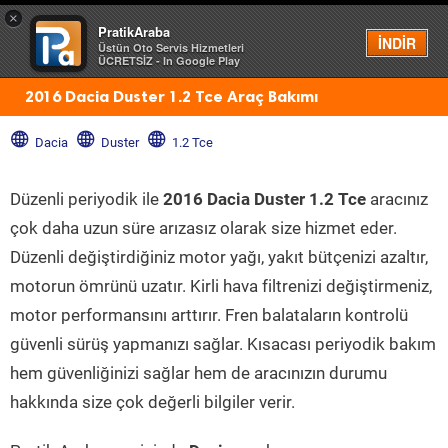
×
PratikAraba
Menü
İNDİR
Üstün Oto Servis Hizmetleri
ÜCRETSİZ - In Google Play
2016 Dacia Duster 1.2 Tce Araç Bakımı
Dacia
Duster
1.2 Tce
Düzenli periyodik ile
2016 Dacia Duster 1.2 Tce
aracınız
çok daha uzun süre arızasız olarak size hizmet eder.
Düzenli değiştirdiğiniz motor yağı, yakıt bütçenizi azaltır,
motorun ömrünü uzatır. Kirli hava filtrenizi değiştirmeniz,
motor performansını arttırır. Fren balataların kontrolü
güvenli sürüş yapmanızı sağlar. Kısacası periyodik bakım
hem güvenliğinizi sağlar hem de aracınızın durumu
hakkında size çok değerli bilgiler verir.