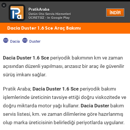
×
PratikAraba
Menü
İNDİR
Üstün Oto Servis Hizmetleri
ÜCRETSİZ - In Google Play
Dacia Duster 1.6 Sce Araç Bakımı
Dacia
Duster
Dacia Duster 1.6 Sce
periyodik bakımının km ve zaman
açısından düzenli yapılması, arızasız bir araç ile güvenilir
sürüş imkanı sağlar.
Pratik Araba;
Dacia Duster 1.6 Sce
periyodik bakımı
işlemlerinde üreticinin tavsiye ettiği doğru viskozitede ve
doğru miktarda motor yağı kullanır.
Dacia Duster
bakım
servis listesi, km. ve zaman dilimlerine göre hazırlanmış
olup marka üreticisinin belirlediği periyotlarda uygulanır.