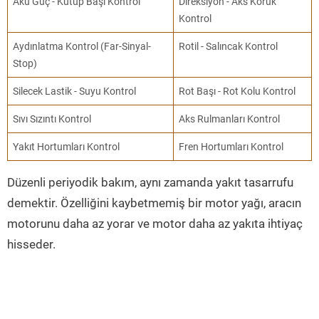
Akü Güç - Kutup Başı Kontrol
Direksiyon - Aks Körük
Kontrol
Aydınlatma Kontrol (Far-Sinyal-
Rotil - Salıncak Kontrol
Stop)
Silecek Lastik - Suyu Kontrol
Rot Başı - Rot Kolu Kontrol
Sıvı Sızıntı Kontrol
Aks Rulmanları Kontrol
Yakıt Hortumları Kontrol
Fren Hortumları Kontrol
Düzenli periyodik bakım, aynı zamanda yakıt tasarrufu
demektir. Özelliğini kaybetmemiş bir motor yağı, aracın
motorunu daha az yorar ve motor daha az yakıta ihtiyaç
hisseder.