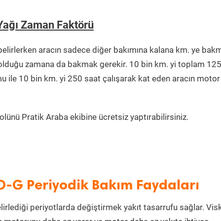
 Yağı Zaman Faktörü
elirlerken aracın sadece diğer bakımına kalana km. ye bak
da olduğu zamana da bakmak gerekir. 10 bin km. yi toplam 12
u ile 10 bin km. yi 250 saat çalışarak kat eden aracın motor
lünü Pratik Araba ekibine ücretsiz yaptırabilirsiniz.
O-G Periyodik Bakım Faydaları
irlediği periyotlarda değiştirmek yakıt tasarrufu sağlar. Vis