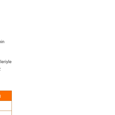
nin
leriyle
2
ı