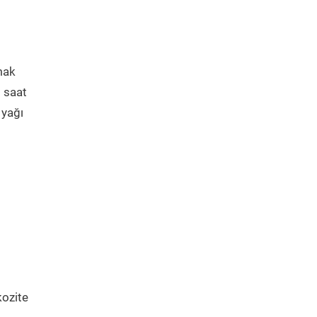
mak
5 saat
 yağı
kozite