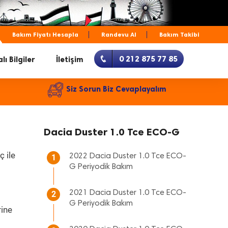
Bakım Fiyatı Hesapla
Randevu Al
Bakım Takibi
0 212 875 77 85
lı Bilgiler
İletişim
Siz Sorun Biz Cevaplayalım
Dacia Duster 1.0 Tce ECO-G
ç ile
2022 Dacia Duster 1.0 Tce ECO-
1
G Periyodik Bakım
2021 Dacia Duster 1.0 Tce ECO-
2
G Periyodik Bakım
rine