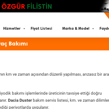
ÖZGÜR
FİLİSTİN
Hizmetler
Fiyat Listesi
Marka & Model
Fayda
raç Bakımı
ın km ve zaman açısından düzenli yapılması, arızasız bir ara
iyodik bakımı işlemlerinde üreticinin tavsiye ettiği doğru
anır.
Dacia Duster
bakım servis listesi, km. ve zaman dilimle
ediği periyotlarda uygulanır.