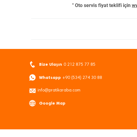
" Oto servis fiyat teklifi için
ww
Bize Ulaşın
0 212 875 77 85
Whatsapp
+90 (534) 274 30 88
info@pratikaraba.com
Google Map