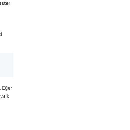
uster
i
. Eğer
ratik