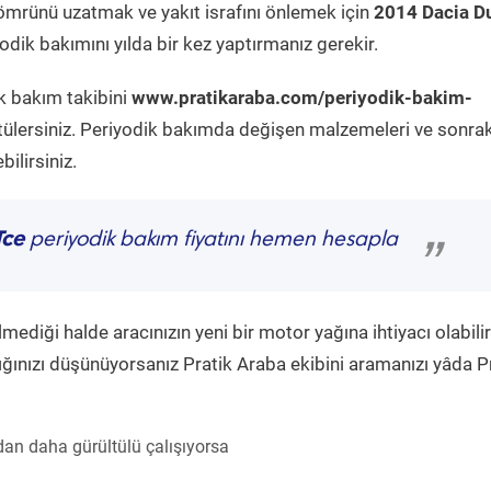
ömrünü uzatmak ve yakıt israfını önlemek için
2014 Dacia D
dik bakımını yılda bir kez yaptırmanız gerekir.
k bakım takibini
www.pratikaraba.com/periyodik-bakim-
tülersiniz. Periyodik bakımda değişen malzemeleri ve sonrak
ilirsiniz.
Tce
periyodik bakım fiyatını hemen hesapla
”
diği halde aracınızın yeni bir motor yağına ihtiyacı olabilir
ğınızı düşünüyorsanız Pratik Araba ekibini aramanızı yâda P
an daha gürültülü çalışıyorsa