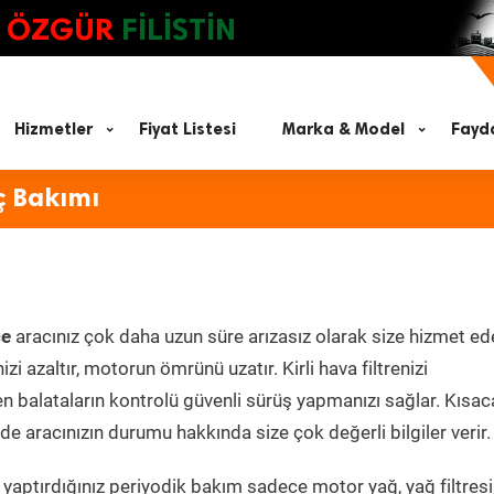
ÖZGÜR
FİLİSTİN
Hizmetler
Fiyat Listesi
Marka & Model
Fayda
ç Bakımı
ce
aracınız çok daha uzun süre arızasız olarak size hizmet ed
zi azaltır, motorun ömrünü uzatır. Kirli hava filtrenizi
en balataların kontrolü güvenli sürüş yapmanızı sağlar. Kısac
e aracınızın durumu hakkında size çok değerli bilgiler verir.
yaptırdığınız periyodik bakım sadece motor yağ, yağ filtresi