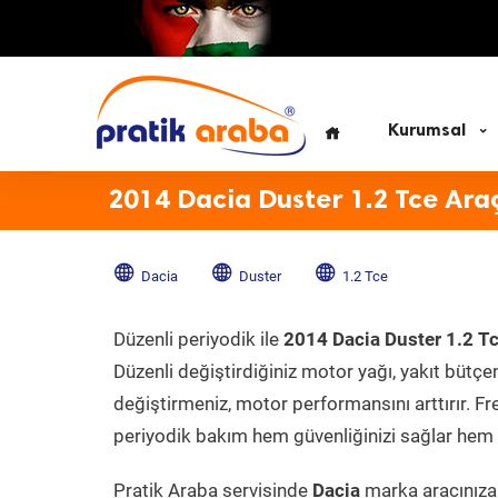
Kurumsal
2014 Dacia Duster 1.2 Tce Ara
Dacia
Duster
1.2 Tce
Düzenli periyodik ile
2014 Dacia Duster 1.2 T
Düzenli değiştirdiğiniz motor yağı, yakıt bütçeni
değiştirmeniz, motor performansını arttırır. Fr
periyodik bakım hem güvenliğinizi sağlar hem d
Pratik Araba servisinde
Dacia
marka aracınıza 