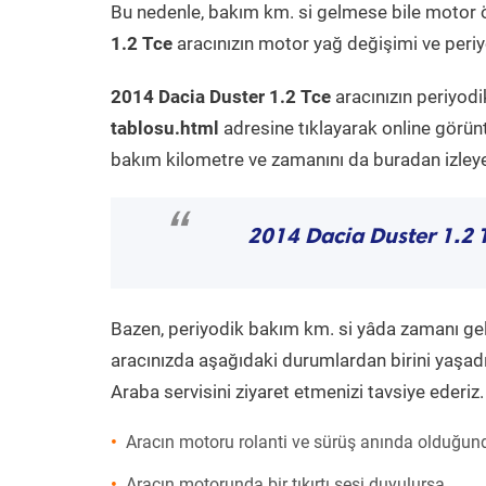
Bu nedenle, bakım km. si gelmese bile motor 
1.2 Tce
aracınızın motor yağ değişimi ve periyo
2014 Dacia Duster 1.2 Tce
aracınızın periyodi
tablosu.html
adresine tıklayarak online görün
bakım kilometre ve zamanını da buradan izleyeb
“
2014 Dacia Duster 1.2 
Bazen, periyodik bakım km. si yâda zamanı gelme
aracınızda aşağıdaki durumlardan birini yaşadı
Araba servisini ziyaret etmenizi tavsiye ederiz.
Aracın motoru rolanti ve sürüş anında olduğund
Aracın motorunda bir tıkırtı sesi duyulursa