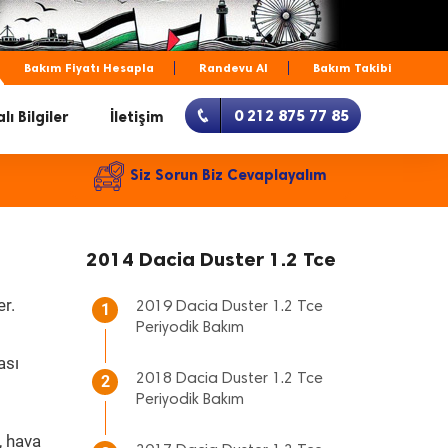
Bakım Fiyatı Hesapla
Randevu Al
Bakım Takibi
0 212 875 77 85
lı Bilgiler
İletişim
Siz Sorun Biz Cevaplayalım
2014 Dacia Duster 1.2 Tce
er.
2019 Dacia Duster 1.2 Tce
1
Periyodik Bakım
ası
2018 Dacia Duster 1.2 Tce
2
Periyodik Bakım
, hava