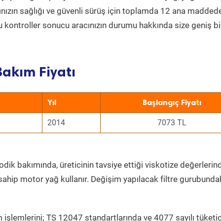
acınızın sağlığı ve güvenli sürüş için toplamda 12 ana madded
 Bu kontroller sonucu aracınızın durumu hakkında size geniş bi
Bakım Fiyatı
Yıl
Başlangıç Fiyatı
2014
7073 TL
dik bakımında, üreticinin tavsiye ettiği viskotize değerlerind
sahip motor yağ kullanır. Değişim yapılacak filtre gurubunda
 işlemlerini; TS 12047 standartlarında ve 4077 sayılı tüketic