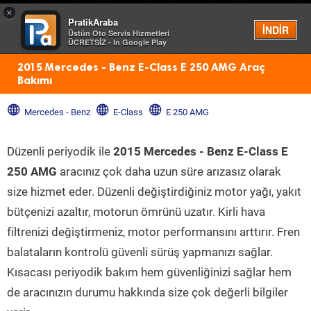
×
PratikAraba
Menü
İNDİR
Üstün Oto Servis Hizmetleri
ÜCRETSİZ - In Google Play
2015 Mercedes - Benz E-Class E 250 AMG Araç
Bakımı
Mercedes - Benz
E-Class
E 250 AMG
Düzenli periyodik ile
2015 Mercedes - Benz E-Class E
250 AMG
aracınız çok daha uzun süre arızasız olarak
size hizmet eder. Düzenli değiştirdiğiniz motor yağı, yakıt
bütçenizi azaltır, motorun ömrünü uzatır. Kirli hava
filtrenizi değiştirmeniz, motor performansını arttırır. Fren
balataların kontrolü güvenli sürüş yapmanızı sağlar.
Kısacası periyodik bakım hem güvenliğinizi sağlar hem
de aracınızın durumu hakkında size çok değerli bilgiler