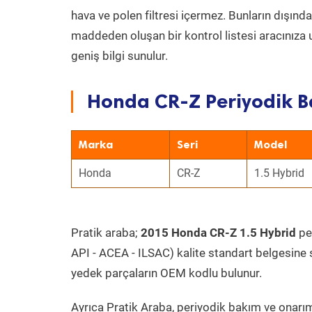
hava ve polen filtresi içermez. Bunların dışınd
maddeden oluşan bir kontrol listesi aracınıza 
geniş bilgi sunulur.
Honda CR-Z Periyodik B
Marka
Seri
Model
Honda
CR-Z
1.5 Hybrid
Pratik araba;
2015 Honda CR-Z 1.5 Hybrid
per
API - ACEA - ILSAC) kalite standart belgesine 
yedek parçaların OEM kodlu bulunur.
Ayrıca Pratik Araba, periyodik bakım ve onarım