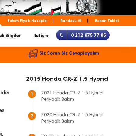
Bakım Fiyatı Hesapla
Randevu Al
Bakım Takibi
0 212 875 77 85
lı Bilgiler
İletişim
Siz Sorun Biz Cevaplayalım
2015 Honda CR-Z 1.5 Hybrid
eder.
2021 Honda CR-Z 1.5 Hybrid
1
Periyodik Bakım
ası
2020 Honda CR-Z 1.5 Hybrid
2
Periyodik Bakım
i,