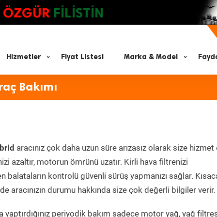
ÖZGÜR
FİLİSTİN
Hizmetler
Fiyat Listesi
Marka & Model
Fayda
raç Bakımı
brid
aracınız çok daha uzun süre arızasız olarak size hizmet 
zi azaltır, motorun ömrünü uzatır. Kirli hava filtrenizi
en balataların kontrolü güvenli sürüş yapmanızı sağlar. Kısac
e aracınızın durumu hakkında size çok değerli bilgiler verir.
 yaptırdığınız periyodik bakım sadece motor yağ, yağ filtres