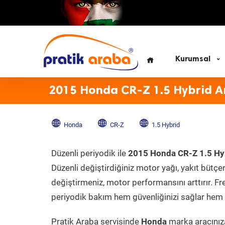
Kurumsal
2015 Honda CR-Z 1.5 Hybrid A
Honda
CR-Z
1.5 Hybrid
Düzenli periyodik ile
2015 Honda CR-Z 1.5 Hy
Düzenli değiştirdiğiniz motor yağı, yakıt bütçeni
değiştirmeniz, motor performansını arttırır. Fr
periyodik bakım hem güvenliğinizi sağlar hem d
Pratik Araba servisinde
Honda
marka aracınıza