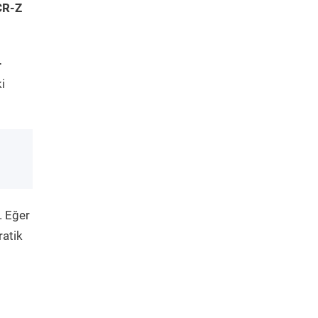
CR-Z
-
i
. Eğer
ratik