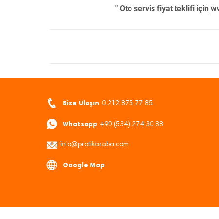
" Oto servis fiyat teklifi için
ww
Bize Ulaşın
0 212 875 77 85
Whatsapp
+90 (534) 274 30 88
info@pratikaraba.com
Google Map