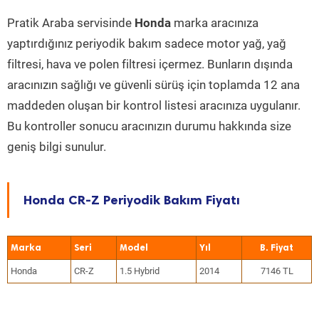
Pratik Araba servisinde
Honda
marka aracınıza
yaptırdığınız periyodik bakım sadece motor yağ, yağ
filtresi, hava ve polen filtresi içermez. Bunların dışında
aracınızın sağlığı ve güvenli sürüş için toplamda 12 ana
maddeden oluşan bir kontrol listesi aracınıza uygulanır.
Bu kontroller sonucu aracınızın durumu hakkında size
geniş bilgi sunulur.
Honda CR-Z Periyodik Bakım Fiyatı
Marka
Seri
Model
Yıl
Honda
CR-Z
1.5 Hybrid
2014
7146 TL