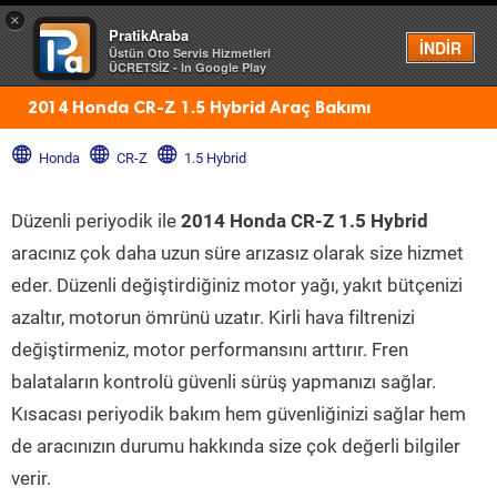
×
PratikAraba
Menü
İNDİR
Üstün Oto Servis Hizmetleri
ÜCRETSİZ - In Google Play
2014 Honda CR-Z 1.5 Hybrid Araç Bakımı
Honda
CR-Z
1.5 Hybrid
Düzenli periyodik ile
2014 Honda CR-Z 1.5 Hybrid
aracınız çok daha uzun süre arızasız olarak size hizmet
eder. Düzenli değiştirdiğiniz motor yağı, yakıt bütçenizi
azaltır, motorun ömrünü uzatır. Kirli hava filtrenizi
değiştirmeniz, motor performansını arttırır. Fren
balataların kontrolü güvenli sürüş yapmanızı sağlar.
Kısacası periyodik bakım hem güvenliğinizi sağlar hem
de aracınızın durumu hakkında size çok değerli bilgiler
verir.