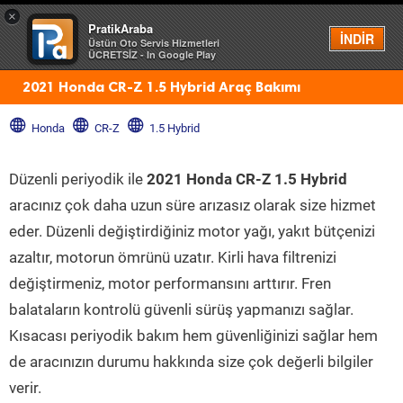
×
PratikAraba
Menü
İNDİR
Üstün Oto Servis Hizmetleri
ÜCRETSİZ - In Google Play
2021 Honda CR-Z 1.5 Hybrid Araç Bakımı
Honda
CR-Z
1.5 Hybrid
Düzenli periyodik ile
2021 Honda CR-Z 1.5 Hybrid
aracınız çok daha uzun süre arızasız olarak size hizmet
eder. Düzenli değiştirdiğiniz motor yağı, yakıt bütçenizi
azaltır, motorun ömrünü uzatır. Kirli hava filtrenizi
değiştirmeniz, motor performansını arttırır. Fren
balataların kontrolü güvenli sürüş yapmanızı sağlar.
Kısacası periyodik bakım hem güvenliğinizi sağlar hem
de aracınızın durumu hakkında size çok değerli bilgiler
verir.