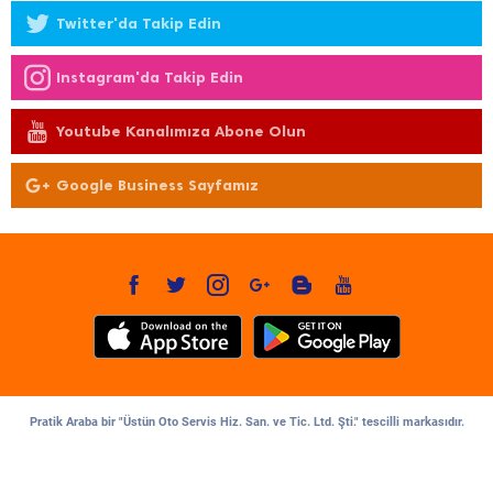
Twitter'da Takip Edin
Instagram'da Takip Edin
Youtube Kanalımıza Abone Olun
Google Business Sayfamız
Pratik Araba bir "Üstün Oto Servis Hiz. San. ve Tic. Ltd. Şti." tescilli markasıdır.