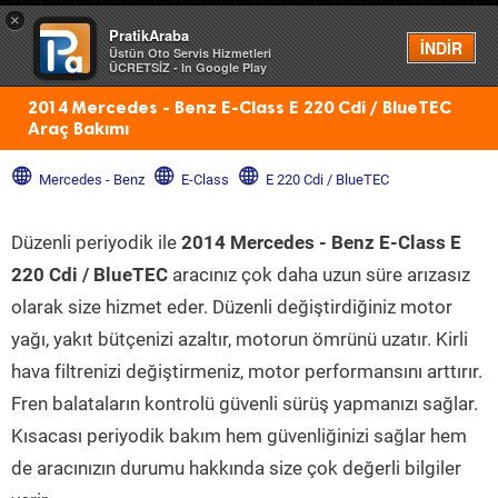
×
PratikAraba
Menü
İNDİR
Üstün Oto Servis Hizmetleri
ÜCRETSİZ - In Google Play
2014 Mercedes - Benz E-Class E 220 Cdi / BlueTEC
Araç Bakımı
Mercedes - Benz
E-Class
E 220 Cdi / BlueTEC
Düzenli periyodik ile
2014 Mercedes - Benz E-Class E
220 Cdi / BlueTEC
aracınız çok daha uzun süre arızasız
olarak size hizmet eder. Düzenli değiştirdiğiniz motor
yağı, yakıt bütçenizi azaltır, motorun ömrünü uzatır. Kirli
hava filtrenizi değiştirmeniz, motor performansını arttırır.
Fren balataların kontrolü güvenli sürüş yapmanızı sağlar.
Kısacası periyodik bakım hem güvenliğinizi sağlar hem
de aracınızın durumu hakkında size çok değerli bilgiler