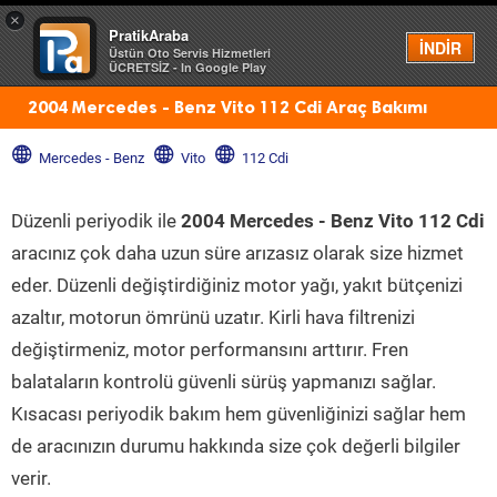
×
PratikAraba
Menü
İNDİR
Üstün Oto Servis Hizmetleri
ÜCRETSİZ - In Google Play
2004 Mercedes - Benz Vito 112 Cdi Araç Bakımı
Mercedes - Benz
Vito
112 Cdi
Düzenli periyodik ile
2004 Mercedes - Benz Vito 112 Cdi
aracınız çok daha uzun süre arızasız olarak size hizmet
eder. Düzenli değiştirdiğiniz motor yağı, yakıt bütçenizi
azaltır, motorun ömrünü uzatır. Kirli hava filtrenizi
değiştirmeniz, motor performansını arttırır. Fren
balataların kontrolü güvenli sürüş yapmanızı sağlar.
Kısacası periyodik bakım hem güvenliğinizi sağlar hem
de aracınızın durumu hakkında size çok değerli bilgiler
verir.