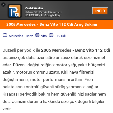
×
PratikAraba
Menü
İNDİR
Üstün Oto Servis Hizmetleri
ÜCRETSİZ - In Google Play
2005 Mercedes - Benz Vito 112 Cdi Araç Bakımı
Mercedes - Benz
Vito
112 Cdi
Düzenli periyodik ile
2005 Mercedes - Benz Vito 112 Cdi
aracınız çok daha uzun süre arızasız olarak size hizmet
eder. Düzenli değiştirdiğiniz motor yağı, yakıt bütçenizi
azaltır, motorun ömrünü uzatır. Kirli hava filtrenizi
değiştirmeniz, motor performansını arttırır. Fren
balataların kontrolü güvenli sürüş yapmanızı sağlar.
Kısacası periyodik bakım hem güvenliğinizi sağlar hem
de aracınızın durumu hakkında size çok değerli bilgiler
verir.