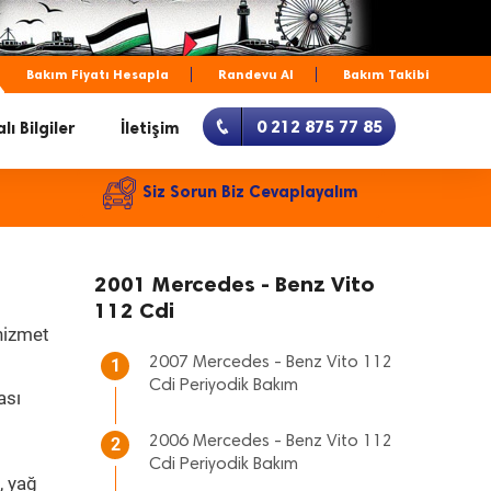
Bakım Fiyatı Hesapla
Randevu Al
Bakım Takibi
0 212 875 77 85
lı Bilgiler
İletişim
Siz Sorun Biz Cevaplayalım
2001 Mercedes - Benz Vito
112 Cdi
 hizmet
2007 Mercedes - Benz Vito 112
1
Cdi Periyodik Bakım
ası
2006 Mercedes - Benz Vito 112
2
Cdi Periyodik Bakım
, yağ