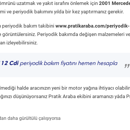
ömrünü uzatmak ve yakıt israfını önlemek için
2001 Mercede
i ve periyodik bakımını yılda bir kez yaptırmanız gerekir.
n periyodik bakım takibini
www.pratikaraba.com/periyodik-
e görüntülersiniz. Periyodik bakımda değişen malzemeleri v
 izleyebilirsiniz.
112 Cdi
periyodik bakım fiyatını hemen hesapla
”
diği halde aracınızın yeni bir motor yağına ihtiyacı olabilir
ğınızı düşünüyorsanız Pratik Araba ekibini aramanızı yâda P
an daha gürültülü çalışıyorsa