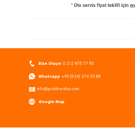
" Oto servis fiyat teklifi için
ww
Bize Ulaşın
0 212 875 77 85
Whatsapp
+90 (534) 274 30 88
info@pratikaraba.com
Google Map