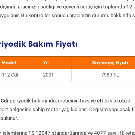
ın dışında aracınızın sağlığı ve güvenli sürüş için toplamda 12
uygulanır. Bu kontroller sonucu aracınızın durumu hakkında s
riyodik Bakım Fiyatı
Model
Yıl
Başlangıç Fiyatı
112 Cdi
2001
7989 TL
 Cdi
periyodik bakımında, üreticinin tavsiye ettiği viskotize
dart belgesine sahip motor yağ kullanır. Değişim yapılacak fi
bulunur.
 işlemlerini; TS 12047 standartlarında ve 4077 sayılı tüketic