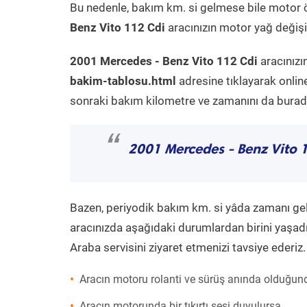
Bu nedenle, bakım km. si gelmese bile motor 
Benz Vito 112 Cdi
aracınızın motor yağ değişim
2001 Mercedes - Benz Vito 112 Cdi
aracınızı
bakim-tablosu.html
adresine tıklayarak onlin
sonraki bakım kilometre ve zamanını da buradan
“
2001 Mercedes - Benz Vito 
Bazen, periyodik bakım km. si yâda zamanı gelme
aracınızda aşağıdaki durumlardan birini yaşadı
Araba servisini ziyaret etmenizi tavsiye ederiz.
Aracın motoru rolanti ve sürüş anında olduğund
Aracın motorunda bir tıkırtı sesi duyulursa