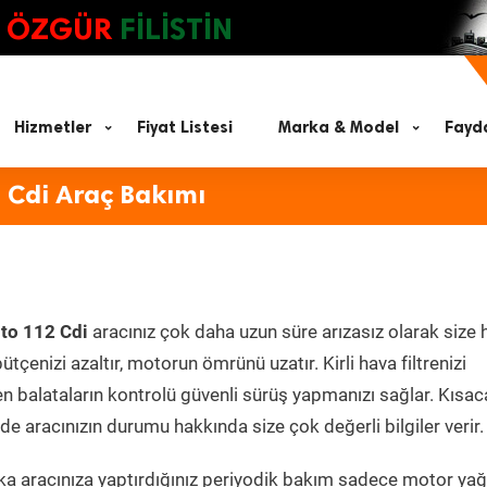
ÖZGÜR
FİLİSTİN
Hizmetler
Fiyat Listesi
Marka & Model
Fayda
 Cdi Araç Bakımı
to 112 Cdi
aracınız çok daha uzun süre arızasız olarak size
ütçenizi azaltır, motorun ömrünü uzatır. Kirli hava filtrenizi
en balataların kontrolü güvenli sürüş yapmanızı sağlar. Kısac
e aracınızın durumu hakkında size çok değerli bilgiler verir.
a aracınıza yaptırdığınız periyodik bakım sadece motor yağ