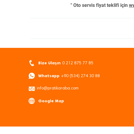
" Oto servis fiyat teklifi için
ww
Bize Ulaşın
0 212 875 77 85
Whatsapp
+90 (534) 274 30 88
info@pratikaraba.com
Google Map