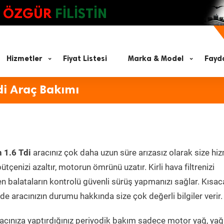
ÖZGÜR
FİLİSTİN
Hizmetler
Fiyat Listesi
Marka & Model
Fayda
di Araç Bakımı
 1.6 Tdi
aracınız çok daha uzun süre arızasız olarak size hi
ütçenizi azaltır, motorun ömrünü uzatır. Kirli hava filtrenizi
en balataların kontrolü güvenli sürüş yapmanızı sağlar. Kısac
e aracınızın durumu hakkında size çok değerli bilgiler verir.
cınıza yaptırdığınız periyodik bakım sadece motor yağ, yağ