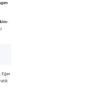
agen
akim-
i
. Eğer
ratik