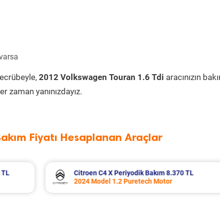
 varsa
tecrübeyle,
2012 Volkswagen Touran 1.6 Tdi
aracınızın bak
er zaman yanınızdayız.
Bakım Fiyatı Hesaplanan Araçlar
TL
Dacia Duster Periyodik Bakım 7.652 TL
2021 Model 1.0 Tce ECO-G Motor