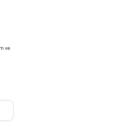
ım ve
Skoda Rapid Periyodik Bakım 7.707 TL
2017 Model 1.4 Tdi Greentech Motor