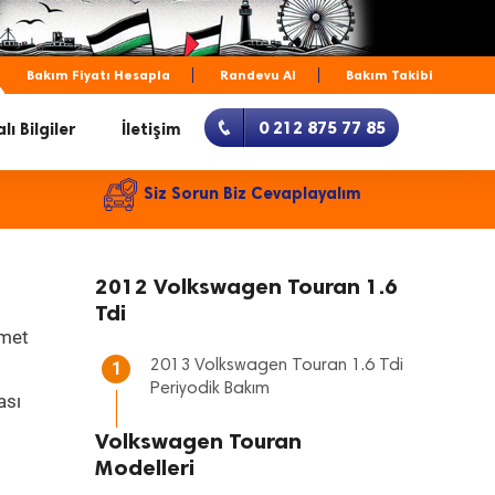
Bakım Fiyatı Hesapla
Randevu Al
Bakım Takibi
0 212 875 77 85
lı Bilgiler
İletişim
Siz Sorun Biz Cevaplayalım
2012 Volkswagen Touran 1.6
Tdi
zmet
2013 Volkswagen Touran 1.6 Tdi
1
Periyodik Bakım
ası
Volkswagen Touran
Modelleri