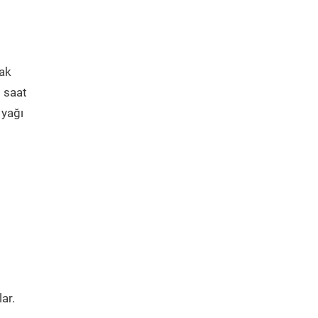
mak
5 saat
 yağı
ar.