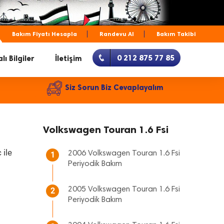
Bakım Fiyatı Hesapla
Randevu Al
Bakım Takibi
0 212 875 77 85
lı Bilgiler
İletişim
Siz Sorun Biz Cevaplayalım
Volkswagen Touran 1.6 Fsi
 ile
2006 Volkswagen Touran 1.6 Fsi
1
Periyodik Bakım
2005 Volkswagen Touran 1.6 Fsi
2
Periyodik Bakım