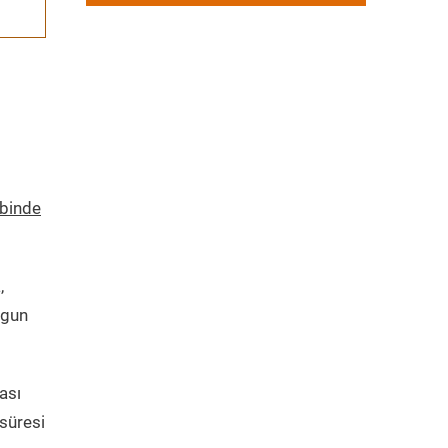
ebinde
,
ygun
ası
süresi