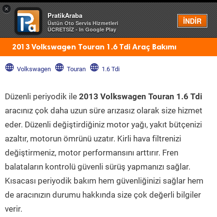
×
PratikAraba
Menü
İNDİR
Üstün Oto Servis Hizmetleri
ÜCRETSİZ - In Google Play
2013 Volkswagen Touran 1.6 Tdi Araç Bakımı
Volkswagen
Touran
1.6 Tdi
Düzenli periyodik ile
2013 Volkswagen Touran 1.6 Tdi
aracınız çok daha uzun süre arızasız olarak size hizmet
eder. Düzenli değiştirdiğiniz motor yağı, yakıt bütçenizi
azaltır, motorun ömrünü uzatır. Kirli hava filtrenizi
değiştirmeniz, motor performansını arttırır. Fren
balataların kontrolü güvenli sürüş yapmanızı sağlar.
Kısacası periyodik bakım hem güvenliğinizi sağlar hem
de aracınızın durumu hakkında size çok değerli bilgiler
verir.