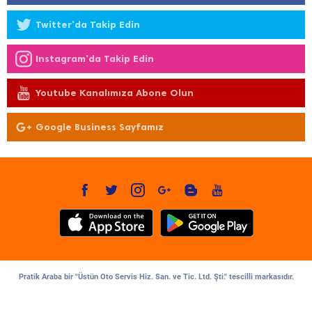
Twitter'da Takip Edin
Instagram'da Takip Edin
Youtube Kanalımıza Abone Olun
Google Business Sayfamız
Pratik Araba bir "Üstün Oto Servis Hiz. San. ve Tic. Ltd. Şti." tescilli markasıdır.