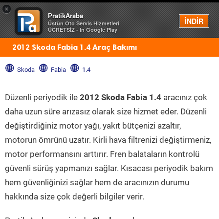
×
PratikAraba
Menü
İNDİR
Üstün Oto Servis Hizmetleri
ÜCRETSİZ - In Google Play
2012 Skoda Fabia 1.4 Araç Bakımı
Skoda
Fabia
1.4
Düzenli periyodik ile
2012 Skoda Fabia 1.4
aracınız çok
daha uzun süre arızasız olarak size hizmet eder. Düzenli
değiştirdiğiniz motor yağı, yakıt bütçenizi azaltır,
motorun ömrünü uzatır. Kirli hava filtrenizi değiştirmeniz,
motor performansını arttırır. Fren balataların kontrolü
güvenli sürüş yapmanızı sağlar. Kısacası periyodik bakım
hem güvenliğinizi sağlar hem de aracınızın durumu
hakkında size çok değerli bilgiler verir.