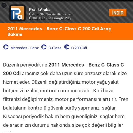
×
PratikAraba
Menü
İNDİR
Üstün Oto Servis Hizmetleri
ÜCRETSİZ - In Google Play
2011 Mercedes - Benz C-Class C 200 Cdi Araç
Bakımı
Mercedes - Benz
C-Class
C 200 Cdi
Düzenli periyodik ile
2011 Mercedes - Benz C-Class C
200 Cdi
aracınız çok daha uzun süre arızasız olarak size
hizmet eder. Düzenli değiştirdiğiniz motor yağı, yakıt
bütçenizi azaltır, motorun ömrünü uzatır. Kirli hava
filtrenizi değiştirmeniz, motor performansını arttırır. Fren
balataların kontrolü güvenli sürüş yapmanızı sağlar.
Kısacası periyodik bakım hem güvenliğinizi sağlar hem
de aracınızın durumu hakkında size çok değerli bilgiler