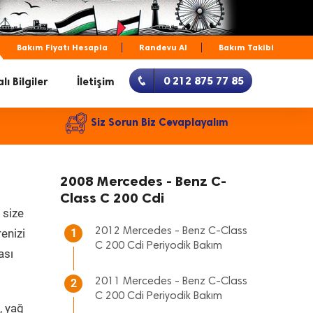
Bakım Fiyatı Hesapla
Randevu Al
Bakım Takibi
0 212 875 77 85
lı Bilgiler
İletişim
Siz Sorun Biz Cevaplayalım
2008 Mercedes - Benz C-
Class C 200 Cdi
 size
2012 Mercedes - Benz C-Class
renizi
1
C 200 Cdi Periyodik Bakım
ası
2011 Mercedes - Benz C-Class
2
C 200 Cdi Periyodik Bakım
, yağ