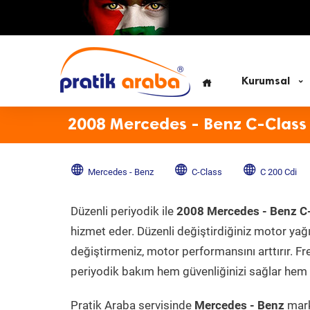
Kurumsal
2008 Mercedes - Benz C-Class 
Mercedes - Benz
C-Class
C 200 Cdi
Düzenli periyodik ile
2008 Mercedes - Benz C-
hizmet eder. Düzenli değiştirdiğiniz motor yağı, 
değiştirmeniz, motor performansını arttırır. Fr
periyodik bakım hem güvenliğinizi sağlar hem d
Pratik Araba servisinde
Mercedes - Benz
mark