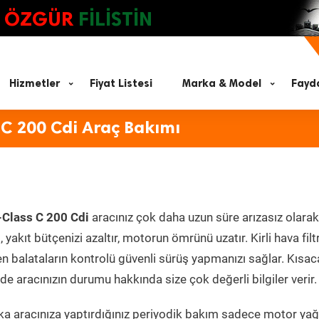
ÖZGÜR
FİLİSTİN
Hizmetler
Fiyat Listesi
Marka & Model
Fayda
C 200 Cdi Araç Bakımı
Class C 200 Cdi
aracınız çok daha uzun süre arızasız olarak
yakıt bütçenizi azaltır, motorun ömrünü uzatır. Kirli hava filt
en balataların kontrolü güvenli sürüş yapmanızı sağlar. Kısac
e aracınızın durumu hakkında size çok değerli bilgiler verir.
a aracınıza yaptırdığınız periyodik bakım sadece motor yağ