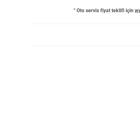
" Oto servis fiyat teklifi için
ww