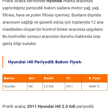
Pratik Araba servisinde
Hyundai
marka aracınıza
yaptırdığınız periyodik bakım sadece motor yağ, yağ
filtresi, hava ve polen filtresi içermez. Bunların dışında
aracınızın sağlığı ve güvenli sürüş için toplamda 12 ana
maddeden oluşan bir kontrol listesi aracınıza uygulanır.
Bu kontroller sonucu aracınızın durumu hakkında size
geniş bilgi sunulur.
Hyundai i40 Periyodik Bakım Fiyatı
Marka
Seri
Model
Yıl
Hyundai
i40
2.0 Gdi
2011
6848 TL
Pratik araba;
2011 Hyundai i40 2.0 Gdi
periyodik