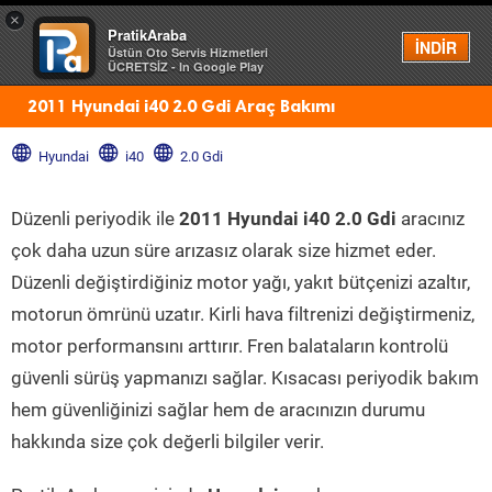
×
PratikAraba
Menü
İNDİR
Üstün Oto Servis Hizmetleri
ÜCRETSİZ - In Google Play
2011 Hyundai i40 2.0 Gdi Araç Bakımı
Hyundai
i40
2.0 Gdi
Düzenli periyodik ile
2011 Hyundai i40 2.0 Gdi
aracınız
çok daha uzun süre arızasız olarak size hizmet eder.
Düzenli değiştirdiğiniz motor yağı, yakıt bütçenizi azaltır,
motorun ömrünü uzatır. Kirli hava filtrenizi değiştirmeniz,
motor performansını arttırır. Fren balataların kontrolü
güvenli sürüş yapmanızı sağlar. Kısacası periyodik bakım
hem güvenliğinizi sağlar hem de aracınızın durumu
hakkında size çok değerli bilgiler verir.