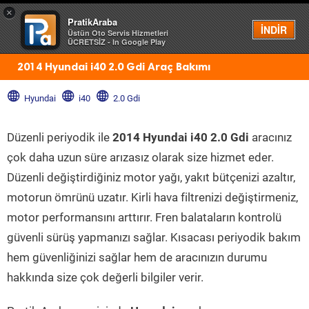
×
PratikAraba
Menü
İNDİR
Üstün Oto Servis Hizmetleri
ÜCRETSİZ - In Google Play
2014 Hyundai i40 2.0 Gdi Araç Bakımı
Hyundai
i40
2.0 Gdi
Düzenli periyodik ile
2014 Hyundai i40 2.0 Gdi
aracınız
çok daha uzun süre arızasız olarak size hizmet eder.
Düzenli değiştirdiğiniz motor yağı, yakıt bütçenizi azaltır,
motorun ömrünü uzatır. Kirli hava filtrenizi değiştirmeniz,
motor performansını arttırır. Fren balataların kontrolü
güvenli sürüş yapmanızı sağlar. Kısacası periyodik bakım
hem güvenliğinizi sağlar hem de aracınızın durumu
hakkında size çok değerli bilgiler verir.