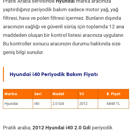
Pratik Araba servisinde
Hyundai
marka aracınıza
yaptırdığınız periyodik bakım sadece motor yağ, yağ
filtresi, hava ve polen filtresi içermez. Bunların dışında
aracınızın sağlığı ve güvenli sürüş için toplamda 12 ana
maddeden oluşan bir kontrol listesi aracınıza uygulanır.
Bu kontroller sonucu aracınızın durumu hakkında size
geniş bilgi sunulur.
Hyundai i40 Periyodik Bakım Fiyatı
Marka
Seri
Model
Yıl
Hyundai
i40
2.0 Gdi
2012
6848 TL
Pratik araba;
2012 Hyundai i40 2.0 Gdi
periyodik