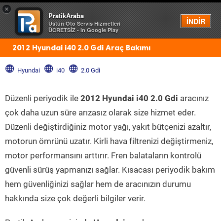
×
PratikAraba
Menü
İNDİR
Üstün Oto Servis Hizmetleri
ÜCRETSİZ - In Google Play
2012 Hyundai i40 2.0 Gdi Araç Bakımı
Hyundai
i40
2.0 Gdi
Düzenli periyodik ile
2012 Hyundai i40 2.0 Gdi
aracınız
çok daha uzun süre arızasız olarak size hizmet eder.
Düzenli değiştirdiğiniz motor yağı, yakıt bütçenizi azaltır,
motorun ömrünü uzatır. Kirli hava filtrenizi değiştirmeniz,
motor performansını arttırır. Fren balataların kontrolü
güvenli sürüş yapmanızı sağlar. Kısacası periyodik bakım
hem güvenliğinizi sağlar hem de aracınızın durumu
hakkında size çok değerli bilgiler verir.