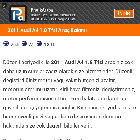
×
PratikAraba
Menü
İNDİR
Üstün Oto Servis Hizmetleri
ÜCRETSİZ - In Google Play
2011 Audi A4 1.8 Tfsi Araç Bakımı
Audi
A4
1.8 Tfsi
Düzenli periyodik ile
2011 Audi A4 1.8 Tfsi
aracınız çok
daha uzun süre arızasız olarak size hizmet eder. Düzenli
değiştirdiğiniz motor yağı, yakıt bütçenizi azaltır,
motorun ömrünü uzatır. Kirli hava filtrenizi değiştirmeniz,
motor performansını arttırır. Fren balataların kontrolü
güvenli sürüş yapmanızı sağlar. Kısacası periyodik bakım
hem güvenliğinizi sağlar hem de aracınızın durumu
hakkında size çok değerli bilgiler verir.