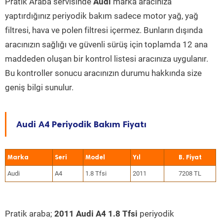
Pratik Araba servisinde
Audi
marka aracınıza
yaptırdığınız periyodik bakım sadece motor yağ, yağ
filtresi, hava ve polen filtresi içermez. Bunların dışında
aracınızın sağlığı ve güvenli sürüş için toplamda 12 ana
maddeden oluşan bir kontrol listesi aracınıza uygulanır.
Bu kontroller sonucu aracınızın durumu hakkında size
geniş bilgi sunulur.
Audi A4 Periyodik Bakım Fiyatı
Marka
Seri
Model
Yıl
Audi
A4
1.8 Tfsi
2011
7208 TL
Pratik araba;
2011 Audi A4 1.8 Tfsi
periyodik