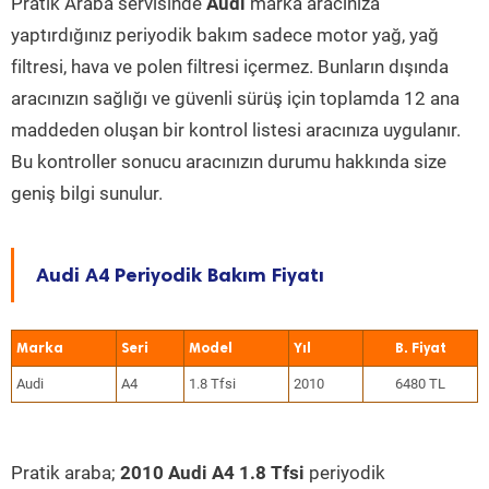
Pratik Araba servisinde
Audi
marka aracınıza
yaptırdığınız periyodik bakım sadece motor yağ, yağ
filtresi, hava ve polen filtresi içermez. Bunların dışında
aracınızın sağlığı ve güvenli sürüş için toplamda 12 ana
maddeden oluşan bir kontrol listesi aracınıza uygulanır.
Bu kontroller sonucu aracınızın durumu hakkında size
geniş bilgi sunulur.
Audi A4 Periyodik Bakım Fiyatı
Marka
Seri
Model
Yıl
Audi
A4
1.8 Tfsi
2010
6480 TL
Pratik araba;
2010 Audi A4 1.8 Tfsi
periyodik