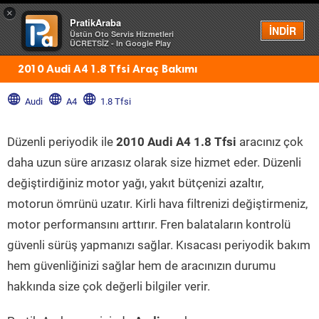
×
PratikAraba
Menü
İNDİR
Üstün Oto Servis Hizmetleri
ÜCRETSİZ - In Google Play
2010 Audi A4 1.8 Tfsi Araç Bakımı
Audi
A4
1.8 Tfsi
Düzenli periyodik ile
2010 Audi A4 1.8 Tfsi
aracınız çok
daha uzun süre arızasız olarak size hizmet eder. Düzenli
değiştirdiğiniz motor yağı, yakıt bütçenizi azaltır,
motorun ömrünü uzatır. Kirli hava filtrenizi değiştirmeniz,
motor performansını arttırır. Fren balataların kontrolü
güvenli sürüş yapmanızı sağlar. Kısacası periyodik bakım
hem güvenliğinizi sağlar hem de aracınızın durumu
hakkında size çok değerli bilgiler verir.