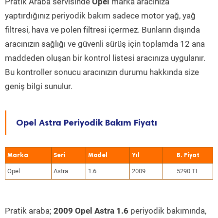
Pratik Araba servisinde
Opel
marka aracınıza
yaptırdığınız periyodik bakım sadece motor yağ, yağ
filtresi, hava ve polen filtresi içermez. Bunların dışında
aracınızın sağlığı ve güvenli sürüş için toplamda 12 ana
maddeden oluşan bir kontrol listesi aracınıza uygulanır.
Bu kontroller sonucu aracınızın durumu hakkında size
geniş bilgi sunulur.
Opel Astra Periyodik Bakım Fiyatı
Marka
Seri
Model
Yıl
Opel
Astra
1.6
2009
5290 TL
Pratik araba;
2009 Opel Astra 1.6
periyodik bakımında,