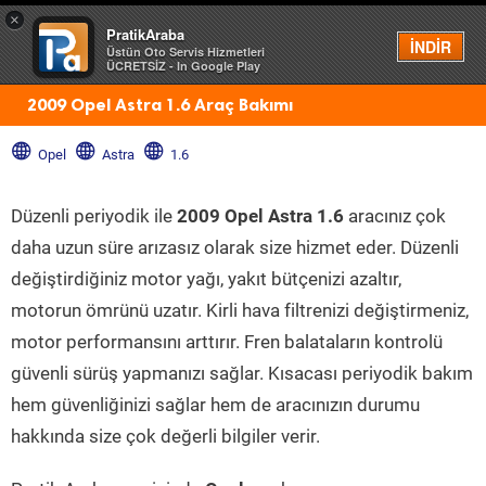
×
PratikAraba
Menü
İNDİR
Üstün Oto Servis Hizmetleri
ÜCRETSİZ - In Google Play
2009 Opel Astra 1.6 Araç Bakımı
Opel
Astra
1.6
Düzenli periyodik ile
2009 Opel Astra 1.6
aracınız çok
daha uzun süre arızasız olarak size hizmet eder. Düzenli
değiştirdiğiniz motor yağı, yakıt bütçenizi azaltır,
motorun ömrünü uzatır. Kirli hava filtrenizi değiştirmeniz,
motor performansını arttırır. Fren balataların kontrolü
güvenli sürüş yapmanızı sağlar. Kısacası periyodik bakım
hem güvenliğinizi sağlar hem de aracınızın durumu
hakkında size çok değerli bilgiler verir.