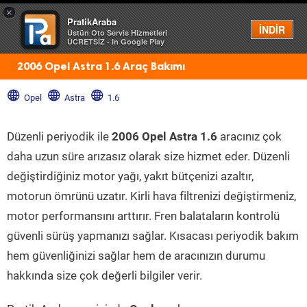
×
PratikAraba
Menü
İNDİR
Üstün Oto Servis Hizmetleri
ÜCRETSİZ - In Google Play
2006 Opel Astra 1.6 Araç Bakımı
Opel
Astra
1.6
Düzenli periyodik ile
2006 Opel Astra 1.6
aracınız çok
daha uzun süre arızasız olarak size hizmet eder. Düzenli
değiştirdiğiniz motor yağı, yakıt bütçenizi azaltır,
motorun ömrünü uzatır. Kirli hava filtrenizi değiştirmeniz,
motor performansını arttırır. Fren balataların kontrolü
güvenli sürüş yapmanızı sağlar. Kısacası periyodik bakım
hem güvenliğinizi sağlar hem de aracınızın durumu
hakkında size çok değerli bilgiler verir.