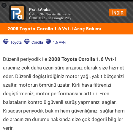
×
PratikAraba
Menü
İNDİR
Üstün Oto Servis Hizmetleri
ÜCRETSİZ - In Google Play
2008 Toyota Corolla 1.6 Vvt-i Araç Bakımı
Toyota
Corolla
1.6 Vvt-i
Düzenli periyodik ile
2008 Toyota Corolla 1.6 Vvt-i
aracınız çok daha uzun süre arızasız olarak size hizmet
eder. Düzenli değiştirdiğiniz motor yağı, yakıt bütçenizi
azaltır, motorun ömrünü uzatır. Kirli hava filtrenizi
değiştirmeniz, motor performansını arttırır. Fren
balataların kontrolü güvenli sürüş yapmanızı sağlar.
Kısacası periyodik bakım hem güvenliğinizi sağlar hem
de aracınızın durumu hakkında size çok değerli bilgiler
verir.