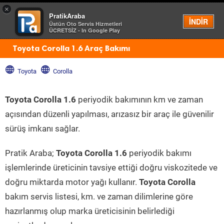
×
PratikAraba
Menü
İNDİR
Üstün Oto Servis Hizmetleri
ÜCRETSİZ - In Google Play
Toyota Corolla 1.6 Araç Bakımı
Toyota
Corolla
Toyota Corolla 1.6
periyodik bakımının km ve zaman
açısından düzenli yapılması, arızasız bir araç ile güvenilir
sürüş imkanı sağlar.
Pratik Araba;
Toyota Corolla 1.6
periyodik bakımı
işlemlerinde üreticinin tavsiye ettiği doğru viskozitede ve
doğru miktarda motor yağı kullanır.
Toyota Corolla
bakım servis listesi, km. ve zaman dilimlerine göre
hazırlanmış olup marka üreticisinin belirlediği