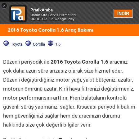
×
PratikAraba
Menü
İNDİR
Üstün Oto Servis Hizmetleri
ÜCRETSİZ - In Google Play
2016 Toyota Corolla 1.6 Araç Bakımı
Toyota
Corolla
1.6
Düzenli periyodik ile
2016 Toyota Corolla 1.6
aracınız
çok daha uzun süre arızasız olarak size hizmet eder.
Düzenli değiştirdiğiniz motor yağı, yakıt bütçenizi azaltır,
motorun ömrünü uzatır. Kirli hava filtrenizi değiştirmeniz,
motor performansını arttırır. Fren balataların kontrolü
güvenli sürüş yapmanızı sağlar. Kısacası periyodik bakım
hem güvenliğinizi sağlar hem de aracınızın durumu
hakkında size çok değerli bilgiler verir.