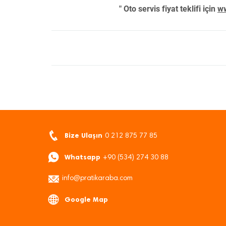
" Oto servis fiyat teklifi için
ww
Bize Ulaşın
0 212 875 77 85
Whatsapp
+90 (534) 274 30 88
info@pratikaraba.com
Google Map