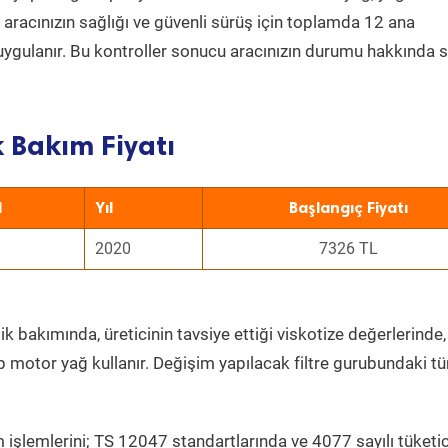
a aracınızın sağlığı ve güvenli sürüş için toplamda 12 ana
uygulanır. Bu kontroller sonucu aracınızın durumu hakkında s
k Bakım Fiyatı
l
Yıl
Başlangıç Fiyatı
2020
7326 TL
k bakımında, üreticinin tavsiye ettiği viskotize değerlerinde,
p motor yağ kullanır. Değişim yapılacak filtre gurubundaki t
 işlemlerini; TS 12047 standartlarında ve 4077 sayılı tüketic