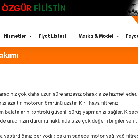
ÖZGÜR
FİLİSTİN
Hizmetler
Fiyat Listesi
Marka & Model
Fayda
Bakımı
aracınız çok daha uzun süre arızasız olarak size hizmet eder.
zi azaltır, motorun ömrünü uzatır. Kirli hava filtrenizi
en balataların kontrolü güvenli sürüş yapmanızı sağlar. Kısac
e aracınızın durumu hakkında size çok değerli bilgiler verir.
 yaptırdığınız periyodik bakım sadece motor yağ, yağ filtres