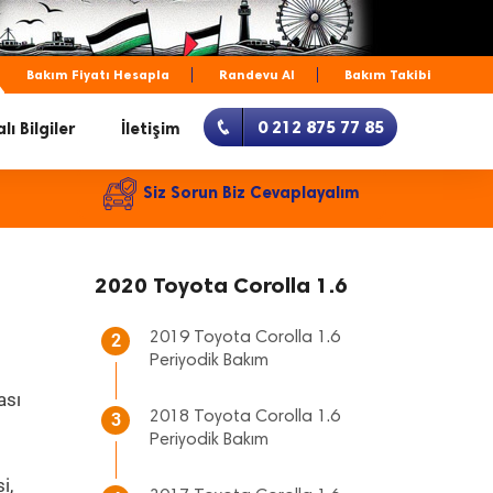
Bakım Fiyatı Hesapla
Randevu Al
Bakım Takibi
0 212 875 77 85
lı Bilgiler
İletişim
Siz Sorun Biz Cevaplayalım
2020 Toyota Corolla 1.6
2019 Toyota Corolla 1.6
2
Periyodik Bakım
ası
2018 Toyota Corolla 1.6
3
Periyodik Bakım
i,