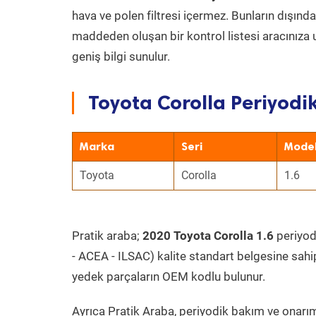
hava ve polen filtresi içermez. Bunların dışınd
maddeden oluşan bir kontrol listesi aracınıza 
geniş bilgi sunulur.
Toyota Corolla Periyodi
Marka
Seri
Mode
Toyota
Corolla
1.6
Pratik araba;
2020 Toyota Corolla 1.6
periyodi
- ACEA - ILSAC) kalite standart belgesine sahi
yedek parçaların OEM kodlu bulunur.
Ayrıca Pratik Araba, periyodik bakım ve onarım