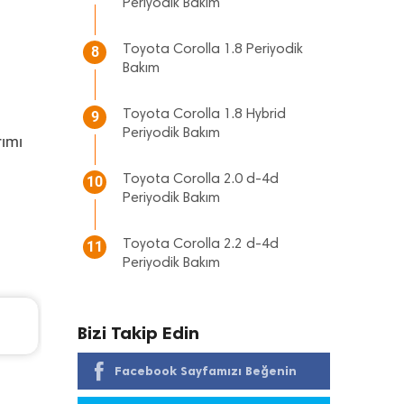
Periyodik Bakım
Toyota Corolla 1.8 Periyodik
8
Bakım
Toyota Corolla 1.8 Hybrid
9
Periyodik Bakım
rımı
Toyota Corolla 2.0 d-4d
10
Periyodik Bakım
Toyota Corolla 2.2 d-4d
11
Periyodik Bakım
L
Hyundai Accent Era Periyodik Bakım 5.310 TL
Bizi Takip Edin
2010 Model 1.4 Motor
Facebook Sayfamızı Beğenin