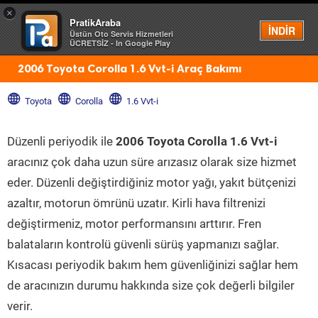
×
PratikAraba
Menü
İNDİR
Üstün Oto Servis Hizmetleri
ÜCRETSİZ - In Google Play
2006 Toyota Corolla 1.6 Vvt-i Araç Bakımı
Toyota
Corolla
1.6 Vvt-i
Düzenli periyodik ile
2006 Toyota Corolla 1.6 Vvt-i
aracınız çok daha uzun süre arızasız olarak size hizmet
eder. Düzenli değiştirdiğiniz motor yağı, yakıt bütçenizi
azaltır, motorun ömrünü uzatır. Kirli hava filtrenizi
değiştirmeniz, motor performansını arttırır. Fren
balataların kontrolü güvenli sürüş yapmanızı sağlar.
Kısacası periyodik bakım hem güvenliğinizi sağlar hem
de aracınızın durumu hakkında size çok değerli bilgiler
verir.