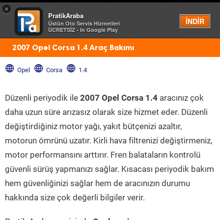
×
PratikAraba
Menü
İNDİR
Üstün Oto Servis Hizmetleri
ÜCRETSİZ - In Google Play
2007 Opel Corsa 1.4 Araç Bakımı
Opel
Corsa
1.4
Düzenli periyodik ile
2007 Opel Corsa 1.4
aracınız çok
daha uzun süre arızasız olarak size hizmet eder. Düzenli
değiştirdiğiniz motor yağı, yakıt bütçenizi azaltır,
motorun ömrünü uzatır. Kirli hava filtrenizi değiştirmeniz,
motor performansını arttırır. Fren balataların kontrolü
güvenli sürüş yapmanızı sağlar. Kısacası periyodik bakım
hem güvenliğinizi sağlar hem de aracınızın durumu
hakkında size çok değerli bilgiler verir.