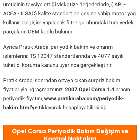
üreticinin tavsiye ettiği viskotize değerlerinde, ( API -
ACEA - ILSAC) kalite standart belgesine sahip motor yağ
kullanır. Değişim yapılacak filtre gurubundaki tüm yedek
parçaların OEM kodlu bulunur.
Ayrıca Pratik Araba, periyodik bakım ve onarım
işlemlerini; TS 12047 standartlarında ve 4077 sayılı
tüketici koruma kanunu uyarınca gerçekleştirir.
Pratik Araba, sonradan ortaya çıkan sürpriz bakım
fiyatlarıyla uğraşmazsınız.
2007 Opel Corsa 1.4
aracın
periyodik fiyatını,
www.pratikaraba.com/periyodik-
bakim.html'ye
tıklayarak hesaplayabilirsiniz.
Opel Corsa Periyodik Bakım Değişim ve
Kontrol Noktaları