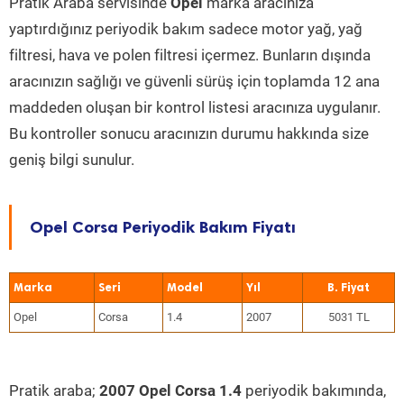
Pratik Araba servisinde
Opel
marka aracınıza
yaptırdığınız periyodik bakım sadece motor yağ, yağ
filtresi, hava ve polen filtresi içermez. Bunların dışında
aracınızın sağlığı ve güvenli sürüş için toplamda 12 ana
maddeden oluşan bir kontrol listesi aracınıza uygulanır.
Bu kontroller sonucu aracınızın durumu hakkında size
geniş bilgi sunulur.
Opel Corsa Periyodik Bakım Fiyatı
Marka
Seri
Model
Yıl
Opel
Corsa
1.4
2007
5031 TL
Pratik araba;
2007 Opel Corsa 1.4
periyodik bakımında,