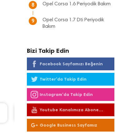
Opel Corsa 1.6 Periyodik Bakım
8
Opel Corsa 1.7 Dti Periyodik
9
Bakım
Bizi Takip Edin
Facebook Sayfamızı Beğenin
Twitter'da Takip Edin
Instagram'da Takip Edin
Youtube Kanalımıza Abone
L
Volvo Xc60 Periyodik Bakım 10.267 TL
Olun
2014 Model 2.0 D4 Motor
Google Business Sayfamız