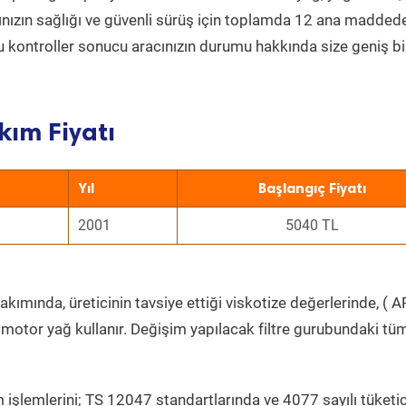
acınızın sağlığı ve güvenli sürüş için toplamda 12 ana madded
 Bu kontroller sonucu aracınızın durumu hakkında size geniş bi
kım Fiyatı
Yıl
Başlangıç Fiyatı
2001
5040 TL
kımında, üreticinin tavsiye ettiği viskotize değerlerinde, ( AP
 motor yağ kullanır. Değişim yapılacak filtre gurubundaki tü
 işlemlerini; TS 12047 standartlarında ve 4077 sayılı tüketic