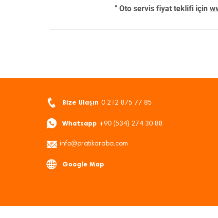
" Oto servis fiyat teklifi için
ww
Bize Ulaşın
0 212 875 77 85
Whatsapp
+90 (534) 274 30 88
info@pratikaraba.com
Google Map