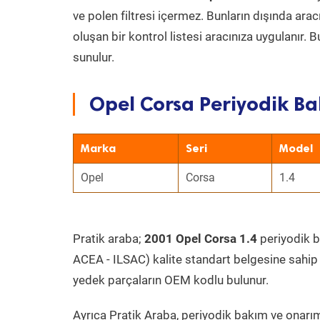
ve polen filtresi içermez. Bunların dışında ar
oluşan bir kontrol listesi aracınıza uygulanır.
sunulur.
Opel Corsa Periyodik Ba
Marka
Seri
Model
Opel
Corsa
1.4
Pratik araba;
2001 Opel Corsa 1.4
periyodik ba
ACEA - ILSAC) kalite standart belgesine sahip
yedek parçaların OEM kodlu bulunur.
Ayrıca Pratik Araba, periyodik bakım ve onarım