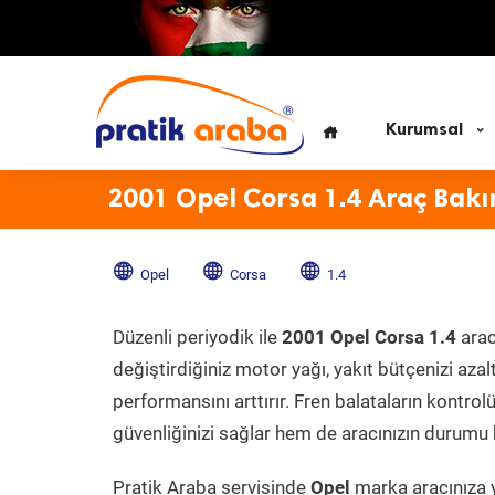
Kurumsal
2001 Opel Corsa 1.4 Araç Bakı
Opel
Corsa
1.4
Düzenli periyodik ile
2001 Opel Corsa 1.4
arac
değiştirdiğiniz motor yağı, yakıt bütçenizi azal
performansını arttırır. Fren balataların kontr
güvenliğinizi sağlar hem de aracınızın durumu h
Pratik Araba servisinde
Opel
marka aracınıza y