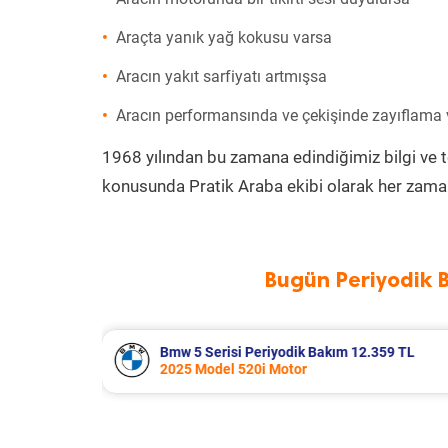
Araçta yanık yağ kokusu varsa
Aracın yakıt sarfiyatı artmışsa
Aracın performansında ve çekişinde zayıflama
1968 yılından bu zamana edindiğimiz bilgi ve 
konusunda Pratik Araba ekibi olarak her zaman
Bugün Periyodik 
2.359 TL
Suzuki Vitara Periyodik Bakım 7.680
2020 Model 1.4 BoosterJet Motor