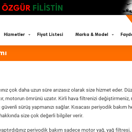
ÖZGÜR
FİLİSTİN
Hizmetler
Fiyat Listesi
Marka & Model
Fayda
mı
ınız çok daha uzun süre arızasız olarak size hizmet eder. Düz
tır, motorun ömrünü uzatır. Kirli hava filtrenizi değiştirmeniz
olü güvenli sürüş yapmanızı sağlar. Kısacası periyodik bakım 
akkında size çok değerli bilgiler verir.
aptırdığınız periyodik bakım sadece motor yağ, yağ filtresi,