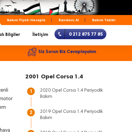
Bakım Fiyatı Hesapla
Randevu Al
Bakım Takibi
0 212 875 77 85
lı Bilgiler
İletişim
Siz Sorun Biz Cevaplayalım
2001 Opel Corsa 1.4
enli
2020 Opel Corsa 1.4 Periyodik
1
Bakım
, motor
hem
2019 Opel Corsa 1.4 Periyodik
2
Bakım
 hava