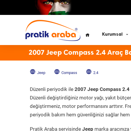
Kurumsal
2007 Jeep Compass 2.4 Araç B
Jeep
Compass
2.4
Düzenli periyodik ile
2007 Jeep Compass 2.4
Düzenli değiştirdiğiniz motor yağı, yakıt bütçeni
değiştirmeniz, motor performansını arttırır. Fr
periyodik bakım hem güvenliğinizi sağlar hem d
Pratik Araba servisinde
Jeep
marka aracınıza y