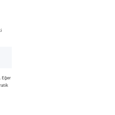
i
. Eğer
ratik