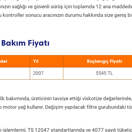
acınızın sağlığı ve güvenli sürüş için toplamda 12 ana madded
 Bu kontroller sonucu aracınızın durumu hakkında size geniş bi
Bakım Fiyatı
del
Yıl
Başlangıç Fiyatı
2007
5545 TL
k bakımında, üreticinin tavsiye ettiği viskotize değerlerinde,
p motor yağ kullanır. Değişim yapılacak filtre gurubundaki t
 işlemlerini; TS 12047 standartlarında ve 4077 sayılı tüketic