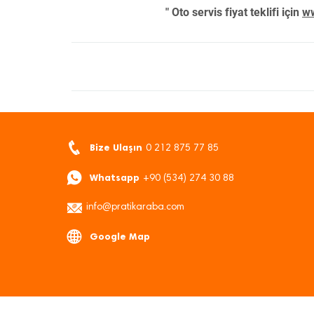
" Oto servis fiyat teklifi için
ww
Bize Ulaşın
0 212 875 77 85
Whatsapp
+90 (534) 274 30 88
info@pratikaraba.com
Google Map