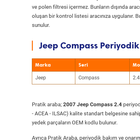
ve polen filtresi içermez. Bunların dışında ar
oluşan bir kontrol listesi aracınıza uygulanır.
sunulur.
Jeep Compass Periyodik 
Marka
Seri
Mo
Jeep
Compass
2.4
Pratik araba;
2007 Jeep Compass 2.4
periyodi
- ACEA - ILSAC) kalite standart belgesine sahi
yedek parçaların OEM kodlu bulunur.
Ayrıca Pratik Araba, periyodik bakım ve onarım