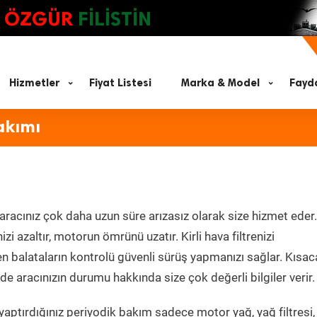
ÖZGÜR
FİLİSTİN
Hizmetler
Fiyat Listesi
Marka & Model
Fayda
akımı
aracınız çok daha uzun süre arızasız olarak size hizmet eder.
zi azaltır, motorun ömrünü uzatır. Kirli hava filtrenizi
en balataların kontrolü güvenli sürüş yapmanızı sağlar. Kısac
e aracınızın durumu hakkında size çok değerli bilgiler verir.
aptırdığınız periyodik bakım sadece motor yağ, yağ filtresi,