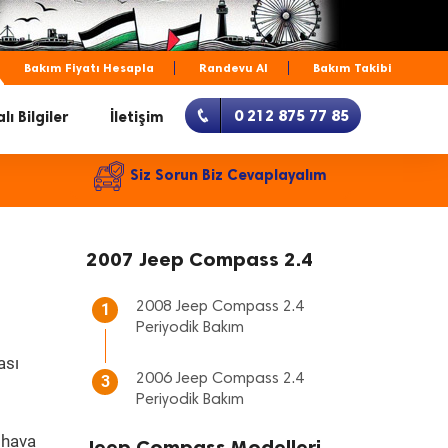
Bakım Fiyatı Hesapla
Randevu Al
Bakım Takibi
0 212 875 77 85
lı Bilgiler
İletişim
Siz Sorun Biz Cevaplayalım
2007 Jeep Compass 2.4
2008 Jeep Compass 2.4
1
Periyodik Bakım
ası
2006 Jeep Compass 2.4
3
Periyodik Bakım
 hava
Jeep Compass Modelleri