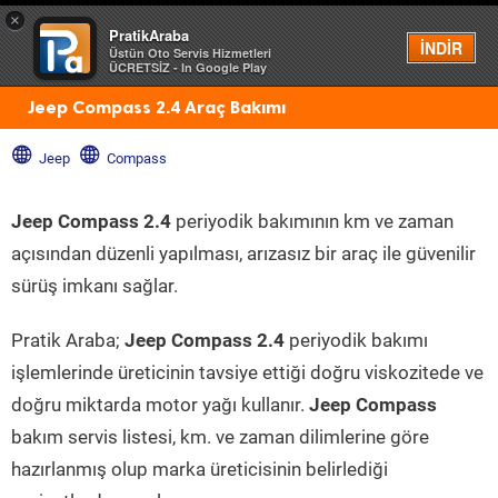
×
PratikAraba
Menü
İNDİR
Üstün Oto Servis Hizmetleri
ÜCRETSİZ - In Google Play
Jeep Compass 2.4 Araç Bakımı
Jeep
Compass
Jeep Compass 2.4
periyodik bakımının km ve zaman
açısından düzenli yapılması, arızasız bir araç ile güvenilir
sürüş imkanı sağlar.
Pratik Araba;
Jeep Compass 2.4
periyodik bakımı
işlemlerinde üreticinin tavsiye ettiği doğru viskozitede ve
doğru miktarda motor yağı kullanır.
Jeep Compass
bakım servis listesi, km. ve zaman dilimlerine göre
hazırlanmış olup marka üreticisinin belirlediği