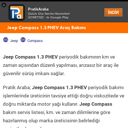
×
PratikAraba
Menü
İNDİR
Üstün Oto Servis Hizmetleri
ÜCRETSİZ - In Google Play
Jeep Compass 1.3 PHEV Araç Bakımı
Jeep
Compass
Jeep Compass 1.3 PHEV
periyodik bakımının km ve
zaman açısından düzenli yapılması, arızasız bir araç ile
güvenilir sürüş imkanı sağlar.
Pratik Araba;
Jeep Compass 1.3 PHEV
periyodik bakımı
işlemlerinde üreticinin tavsiye ettiği doğru viskozitede ve
doğru miktarda motor yağı kullanır.
Jeep Compass
bakım servis listesi, km. ve zaman dilimlerine göre
hazırlanmış olup marka üreticisinin belirlediği