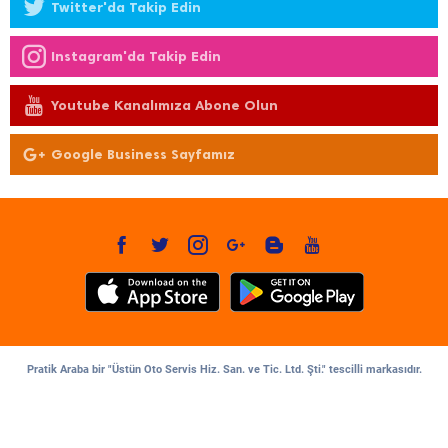
Twitter'da Takip Edin
Instagram'da Takip Edin
Youtube Kanalımıza Abone Olun
Google Business Sayfamız
Pratik Araba bir "Üstün Oto Servis Hiz. San. ve Tic. Ltd. Şti." tescilli markasıdır.