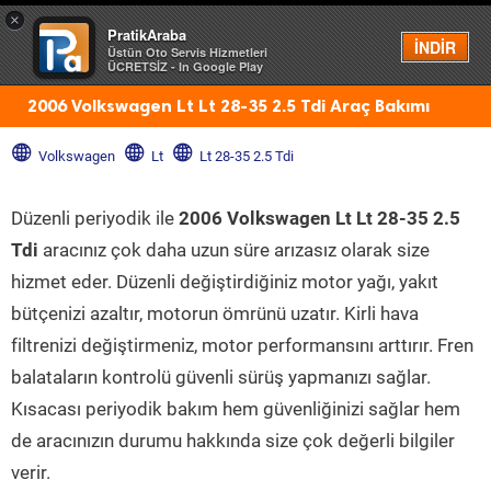
×
PratikAraba
Menü
İNDİR
Üstün Oto Servis Hizmetleri
ÜCRETSİZ - In Google Play
2006 Volkswagen Lt Lt 28-35 2.5 Tdi Araç Bakımı
Volkswagen
Lt
Lt 28-35 2.5 Tdi
Düzenli periyodik ile
2006 Volkswagen Lt Lt 28-35 2.5
Tdi
aracınız çok daha uzun süre arızasız olarak size
hizmet eder. Düzenli değiştirdiğiniz motor yağı, yakıt
bütçenizi azaltır, motorun ömrünü uzatır. Kirli hava
filtrenizi değiştirmeniz, motor performansını arttırır. Fren
balataların kontrolü güvenli sürüş yapmanızı sağlar.
Kısacası periyodik bakım hem güvenliğinizi sağlar hem
de aracınızın durumu hakkında size çok değerli bilgiler
verir.