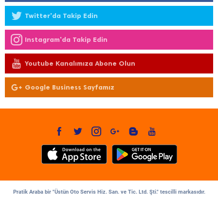
Twitter'da Takip Edin
Instagram'da Takip Edin
Youtube Kanalımıza Abone Olun
Google Business Sayfamız
Pratik Araba bir "Üstün Oto Servis Hiz. San. ve Tic. Ltd. Şti." tescilli markasıdır.