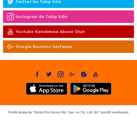
Twitter'da Takip Edin
Instagram'da Takip Edin
Youtube Kanalımıza Abone Olun
Google Business Sayfamız
Pratik Araba bir "Üstün Oto Servis Hiz. San. ve Tic. Ltd. Şti." tescilli markasıdır.