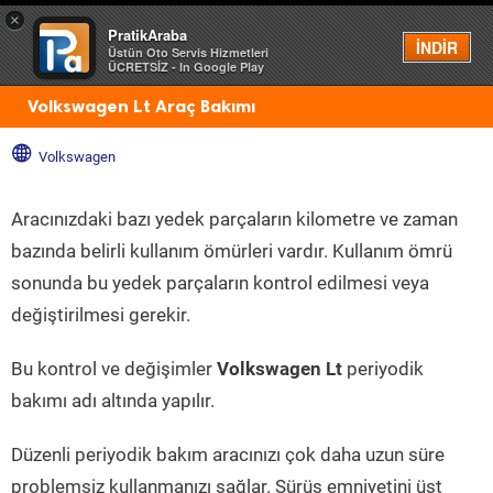
×
PratikAraba
Menü
İNDİR
Üstün Oto Servis Hizmetleri
ÜCRETSİZ - In Google Play
Volkswagen Lt Araç Bakımı
Volkswagen
Aracınızdaki bazı yedek parçaların kilometre ve zaman
bazında belirli kullanım ömürleri vardır. Kullanım ömrü
sonunda bu yedek parçaların kontrol edilmesi veya
değiştirilmesi gerekir.
Bu kontrol ve değişimler
Volkswagen Lt
periyodik
bakımı adı altında yapılır.
Düzenli periyodik bakım aracınızı çok daha uzun süre
problemsiz kullanmanızı sağlar. Sürüş emniyetini üst