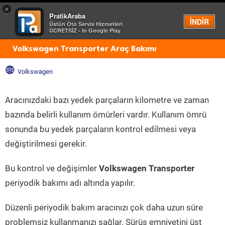
×
PratikAraba
Menü
İNDİR
Üstün Oto Servis Hizmetleri
ÜCRETSİZ - In Google Play
Volkswagen Transporter Araç Bakımı
Volkswagen
Aracınızdaki bazı yedek parçaların kilometre ve zaman
bazında belirli kullanım ömürleri vardır. Kullanım ömrü
sonunda bu yedek parçaların kontrol edilmesi veya
değiştirilmesi gerekir.
Bu kontrol ve değişimler
Volkswagen Transporter
periyodik bakımı adı altında yapılır.
Düzenli periyodik bakım aracınızı çok daha uzun süre
problemsiz kullanmanızı sağlar. Sürüş emniyetini üst