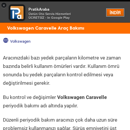
×
PratikAraba
Menü
İNDİR
Üstün Oto Servis Hizmetleri
ÜCRETSİZ - In Google Play
Volkswagen Caravelle Araç Bakımı
Volkswagen
Aracınızdaki bazı yedek parçaların kilometre ve zaman
bazında belirli kullanım ömürleri vardır. Kullanım ömrü
sonunda bu yedek parçaların kontrol edilmesi veya
değiştirilmesi gerekir.
Bu kontrol ve değişimler
Volkswagen Caravelle
periyodik bakımı adı altında yapılır.
Düzenli periyodik bakım aracınızı çok daha uzun süre
problemsiz kullanmanızı sağlar. Sürüş emniyetini üst