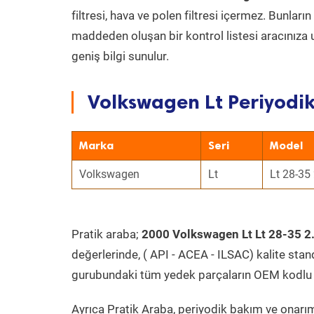
filtresi, hava ve polen filtresi içermez. Bunlar
maddeden oluşan bir kontrol listesi aracınıza 
geniş bilgi sunulur.
Volkswagen Lt Periyodik
Marka
Seri
Model
Volkswagen
Lt
Lt 28-35 
Pratik araba;
2000 Volkswagen Lt Lt 28-35 2.
değerlerinde, ( API - ACEA - ILSAC) kalite stan
gurubundaki tüm yedek parçaların OEM kodlu 
Ayrıca Pratik Araba, periyodik bakım ve onarım