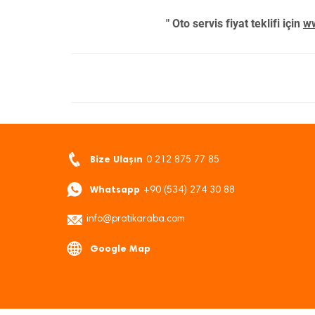
" Oto servis fiyat teklifi için
ww
Bize Ulaşın
0 212 875 77 85
Whatsapp
+90 (534) 274 30 88
info@pratikaraba.com
Google Map