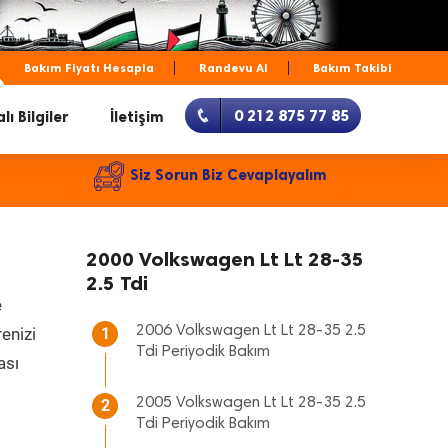
Bakım Fiyatı Hesapla
Randevu Al
Bakım Takibi
0 212 875 77 85
lı Bilgiler
İletişim
Siz Sorun Biz Cevaplayalım
2000 Volkswagen Lt Lt 28-35
2.5 Tdi
e
2006 Volkswagen Lt Lt 28-35 2.5
renizi
1
Tdi Periyodik Bakım
ası
2005 Volkswagen Lt Lt 28-35 2.5
2
Tdi Periyodik Bakım