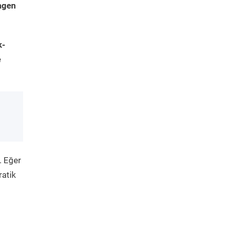
agen
k-
e
. Eğer
ratik