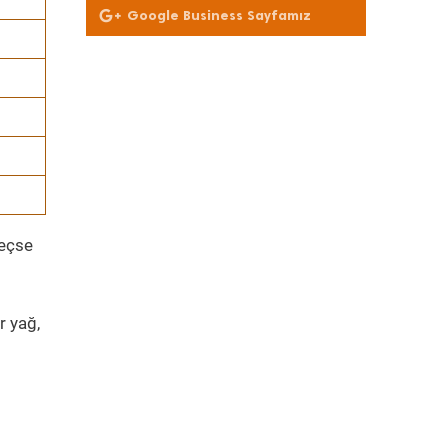
Google Business Sayfamız
geçse
r yağ,