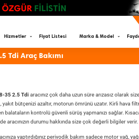
ÖZGÜR
FİLİSTİN
Hizmetler
Fiyat Listesi
Marka & Model
Fayda
.5 Tdi Araç Bakımı
8-35 2.5 Tdi
aracınız çok daha uzun süre arızasız olarak siz
yakıt bütçenizi azaltır, motorun ömrünü uzatır. Kirli hava filt
en balataların kontrolü güvenli sürüş yapmanızı sağlar. Kısac
e aracınızın durumu hakkında size çok değerli bilgiler verir.
cınıza yaptırdığınız periyodik bakım sadece motor yağ, yağ