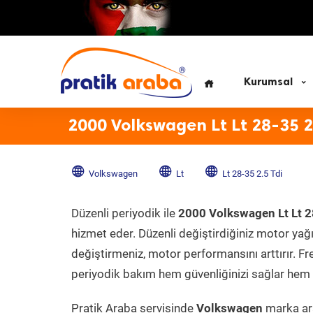
Kurumsal
2000 Volkswagen Lt Lt 28-35 2
Volkswagen
Lt
Lt 28-35 2.5 Tdi
Düzenli periyodik ile
2000 Volkswagen Lt Lt 2
hizmet eder. Düzenli değiştirdiğiniz motor yağı, 
değiştirmeniz, motor performansını arttırır. Fr
periyodik bakım hem güvenliğinizi sağlar hem d
Pratik Araba servisinde
Volkswagen
marka ara