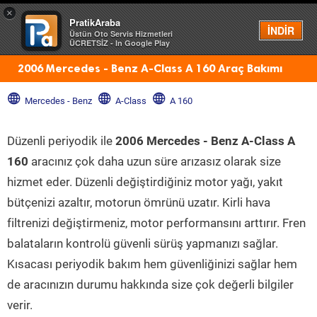
×
PratikAraba
Menü
İNDİR
Üstün Oto Servis Hizmetleri
ÜCRETSİZ - In Google Play
2006 Mercedes - Benz A-Class A 160 Araç Bakımı
Mercedes - Benz
A-Class
A 160
Düzenli periyodik ile
2006 Mercedes - Benz A-Class A
160
aracınız çok daha uzun süre arızasız olarak size
hizmet eder. Düzenli değiştirdiğiniz motor yağı, yakıt
bütçenizi azaltır, motorun ömrünü uzatır. Kirli hava
filtrenizi değiştirmeniz, motor performansını arttırır. Fren
balataların kontrolü güvenli sürüş yapmanızı sağlar.
Kısacası periyodik bakım hem güvenliğinizi sağlar hem
de aracınızın durumu hakkında size çok değerli bilgiler
verir.