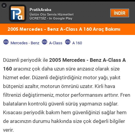
×
PratikAraba
Menü
İNDİR
Üstün Oto Servis Hizmetleri
ÜCRETSİZ - In Google Play
2005 Mercedes - Benz A-Class A 160 Araç Bakımı
Mercedes - Benz
A-Class
A 160
Düzenli periyodik ile
2005 Mercedes - Benz A-Class A
160
aracınız çok daha uzun süre arızasız olarak size
hizmet eder. Düzenli değiştirdiğiniz motor yağı, yakıt
bütçenizi azaltır, motorun ömrünü uzatır. Kirli hava
filtrenizi değiştirmeniz, motor performansını arttırır. Fren
balataların kontrolü güvenli sürüş yapmanızı sağlar.
Kısacası periyodik bakım hem güvenliğinizi sağlar hem
de aracınızın durumu hakkında size çok değerli bilgiler
verir.