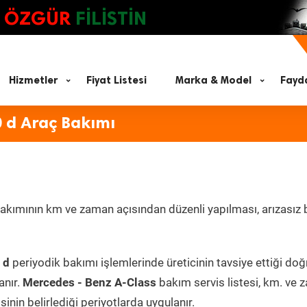
ÖZGÜR
FİLİSTİN
Hizmetler
Fiyat Listesi
Marka & Model
Fayda
 d Araç Bakımı
akımının km ve zaman açısından düzenli yapılması, arızasız b
 d
periyodik bakımı işlemlerinde üreticinin tavsiye ettiği doğ
anır.
Mercedes - Benz A-Class
bakım servis listesi, km. ve
inin belirlediği periyotlarda uygulanır.