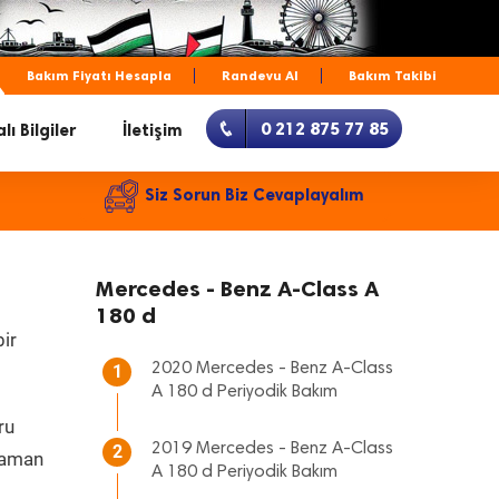
Bakım Fiyatı Hesapla
Randevu Al
Bakım Takibi
0 212 875 77 85
lı Bilgiler
İletişim
Siz Sorun Biz Cevaplayalım
Mercedes - Benz A-Class A
180 d
ir
2020 Mercedes - Benz A-Class
1
A 180 d Periyodik Bakım
ru
2019 Mercedes - Benz A-Class
2
 zaman
A 180 d Periyodik Bakım