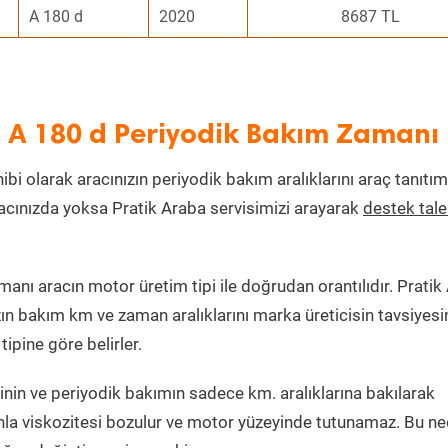
A 180 d
2020
8687 TL
s A 180 d Periyodik Bakım Zamanı
ibi olarak aracınızın periyodik bakım aralıklarını araç tanıtım
aracınızda yoksa Pratik Araba servisimizi arayarak
destek tal
nı aracın motor üretim tipi ile doğrudan orantılıdır. Pratik
zın bakım km ve zaman aralıklarını marka üreticisin tavsiyesi
ipine göre belirler.
nin ve periyodik bakımın sadece km. aralıklarına bakılarak
nla viskozitesi bozulur ve motor yüzeyinde tutunamaz. Bu n