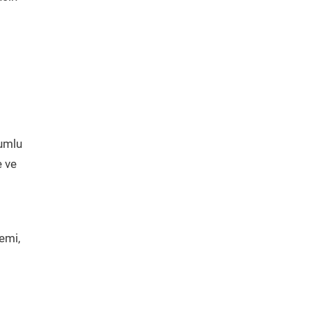
yumlu
e ve
emi,