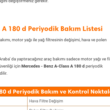
ını değiştirmeniz gerekir.
 A 180 d Periyodik Bakım Listesi
kımı, motor yağı ile yağ filtresinin değişimi, hava ve polen
Araba’ da yaptıracağınız araç bakımı sadece motor yağı ve fi
üvenliği için
Mercedes - Benz A-Class A 180 d
periyodik
lir.
80 d Periyodik Bakım ve Kontrol Noktal
Hava Filtre Değişim