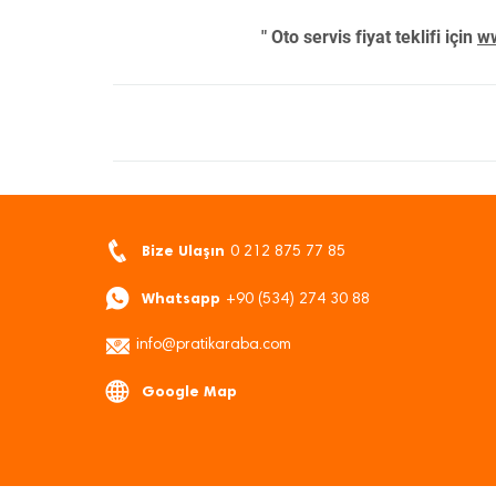
" Oto servis fiyat teklifi için
ww
Bize Ulaşın
0 212 875 77 85
Whatsapp
+90 (534) 274 30 88
info@pratikaraba.com
Google Map