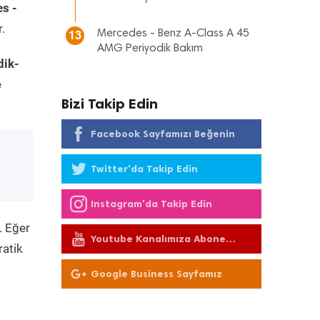
s -
.
Mercedes - Benz A-Class A 45
13
AMG Periyodik Bakım
dik-
e
Bizi Takip Edin
Facebook Sayfamızı Beğenin
Twitter'da Takip Edin
Instagram'da Takip Edin
. Eğer
Youtube Kanalımıza Abone
ratik
Olun
Google Business Sayfamız