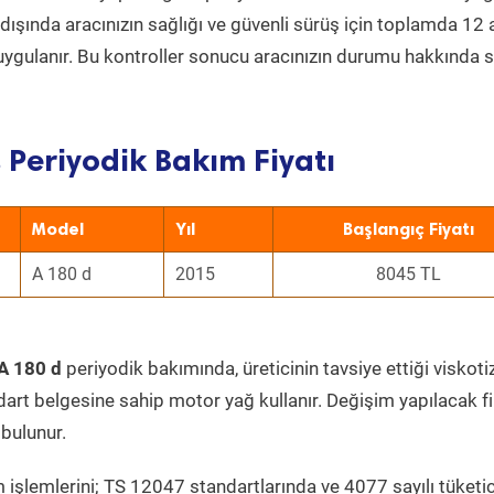
ın dışında aracınızın sağlığı ve güvenli sürüş için toplamda 12
uygulanır. Bu kontroller sonucu aracınızın durumu hakkında s
 Periyodik Bakım Fiyatı
Model
Yıl
Başlangıç Fiyatı
A 180 d
2015
8045 TL
A 180 d
periyodik bakımında, üreticinin tavsiye ettiği viskoti
dart belgesine sahip motor yağ kullanır. Değişim yapılacak fi
bulunur.
 işlemlerini; TS 12047 standartlarında ve 4077 sayılı tüketic