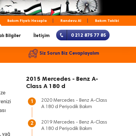
Bakım Fiyatı Hesapla
Randevu Al
Bakım Takibi
0 212 875 77 85
lı Bilgiler
İletişim
Siz Sorun Biz Cevaplayalım
2015 Mercedes - Benz A-
Class A 180 d
ize
2020 Mercedes - Benz A-Class
renizi
1
A 180 d Periyodik Bakım
ası
2019 Mercedes - Benz A-Class
2
A 180 d Periyodik Bakım
, yağ