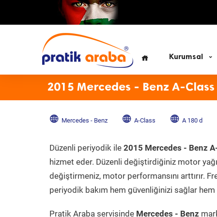
Kurumsal
2015 Mercedes - Benz A-Class
Mercedes - Benz
A-Class
A 180 d
Düzenli periyodik ile
2015 Mercedes - Benz A-
hizmet eder. Düzenli değiştirdiğiniz motor yağı, 
değiştirmeniz, motor performansını arttırır. Fr
periyodik bakım hem güvenliğinizi sağlar hem d
Pratik Araba servisinde
Mercedes - Benz
mark