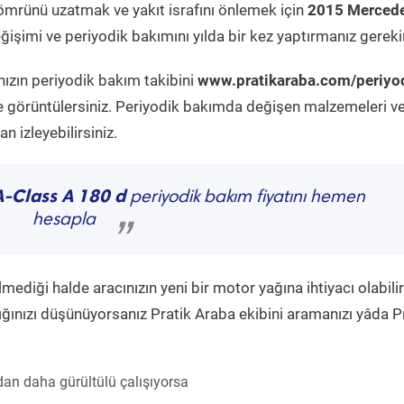
ömrünü uzatmak ve yakıt israfını önlemek için
2015 Mercede
işimi ve periyodik bakımını yılda bir kez yaptırmanız gerekir
nızın periyodik bakım takibini
www.pratikaraba.com/periyo
e görüntülersiniz. Periyodik bakımda değişen malzemeleri v
 izleyebilirsiniz.
A-Class A 180 d
periyodik bakım fiyatını hemen
hesapla
”
diği halde aracınızın yeni bir motor yağına ihtiyacı olabilir
ğınızı düşünüyorsanız Pratik Araba ekibini aramanızı yâda P
an daha gürültülü çalışıyorsa