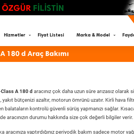
ÖZGÜR
FİLİSTİN
Hizmetler
Fiyat Listesi
Marka & Model
Fayda
 A 180 d Araç Bakımı
Class A 180 d
aracınız çok daha uzun süre arızasız olarak s
yakıt bütçenizi azaltır, motorun ömrünü uzatır. Kirli hava filt
en balataların kontrolü güvenli sürüş yapmanızı sağlar. Kısac
e aracınızın durumu hakkında size çok değerli bilgiler verir.
a aracınıza yaptırdığınız periyodik bakım sadece motor yağ