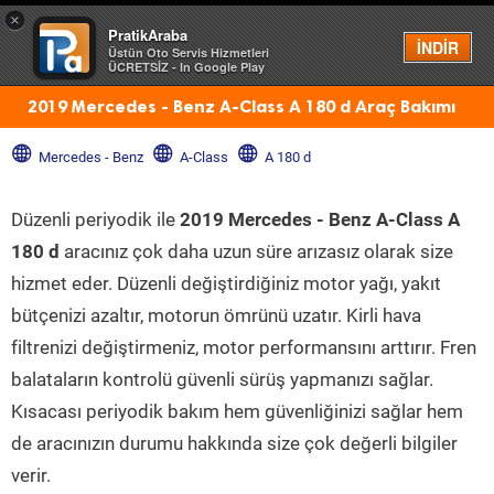
×
PratikAraba
Menü
İNDİR
Üstün Oto Servis Hizmetleri
ÜCRETSİZ - In Google Play
2019 Mercedes - Benz A-Class A 180 d Araç Bakımı
Mercedes - Benz
A-Class
A 180 d
Düzenli periyodik ile
2019 Mercedes - Benz A-Class A
180 d
aracınız çok daha uzun süre arızasız olarak size
hizmet eder. Düzenli değiştirdiğiniz motor yağı, yakıt
bütçenizi azaltır, motorun ömrünü uzatır. Kirli hava
filtrenizi değiştirmeniz, motor performansını arttırır. Fren
balataların kontrolü güvenli sürüş yapmanızı sağlar.
Kısacası periyodik bakım hem güvenliğinizi sağlar hem
de aracınızın durumu hakkında size çok değerli bilgiler
verir.